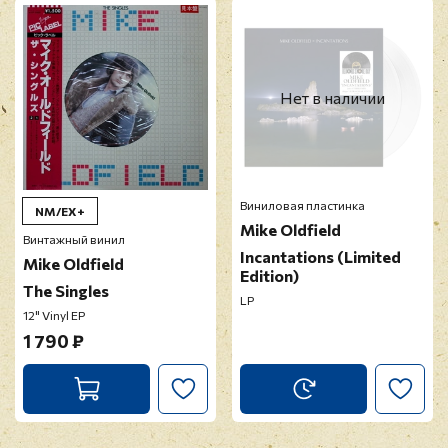
Прикрепить фото
Оставить отзыв
Нет в наличии
Перед публикацией отзывы проходят
модерацию
Виниловая пластинка
NM/EX+
Mike Oldfield
Винтажный винил
Incantations (Limited
Mike Oldfield
Edition)
The Singles
LP
12" Vinyl EP
1 790 ₽