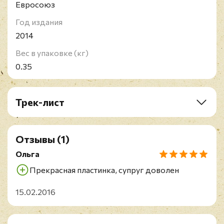
Евросоюз
Год издания
2014
Вес в упаковке (кг)
0.35
Трек-лист
A1. Sentinel
A2. Dark Star
Отзывы
(1)
A3. Clear Light
A4. Blue Saloon
Ольга
A5. Sunjammer
Прекрасная пластинка, супруг доволен
A6. Red Dawn
A7. The Bell
15.02.2016
B1. Weightless
B2. The Great Plain
B3. Sunset Door