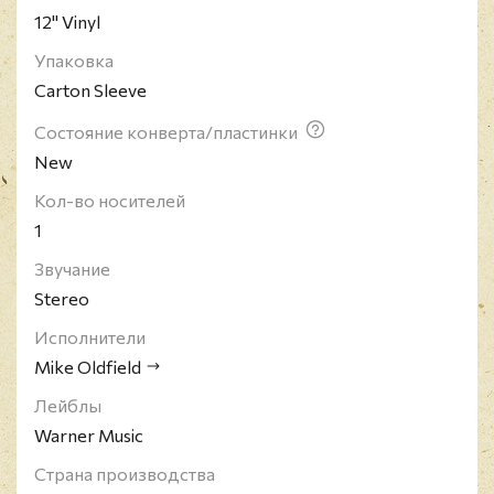
12" Vinyl
композиция, и была использована в фильме
"Изгоняющий дьявола". Выпустив множество
Упаковка
альбомов, имеющих грандиозный успех, Michael
Carton Sleeve
Oldfield и дальше продолжает радовать старых
фанов, и обретать поклонников из нового
Состояние конверта/пластинки
поколения.
New
Кол-во носителей
1
Звучание
Stereo
Исполнители
Mike Oldfield
Лейблы
Warner Music
Страна производства