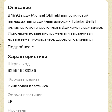
Описание
В 1992 году Michael Oldfield выпустил свой
пятнадцатый студийный альбом - Tubular Bells II,
релиз которого состоялся в Эдинбургском замке.
Используя новые инструменты и высвечивая
новые темы, композитор добился отличия от
предыдущего альбома Tubular Bells, хотя они и
Подробнее
имеют много общего. На виниле представлено 14
Характеристики
композиций, которые, конечно же, приведут в
восторг настоящих поклонников.
Штрих-код
Мультиинструменталист и композитор Michael
825646233236
Gordon Oldfield родился в 1953 году в Рединге,
Форматы релиза
Беркшир. Работая в самых разнообразных
Виниловая пластинка
жанрах, таких как арт-рок, прогрессив, фолк,
электронная музыка, он создал свой собственный
Формат пластинки
стиль, который легко отличить. Композиция из его
LP
дебютного альбома, выпущенного в 1974 году,
Носители
получила Гремми как лучшая инструментальная