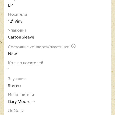
LP
наследие из 28 студийных альбомов и 6
концертных, многие из которых отмечались в
Носители
чартах Британии и США.
12" Vinyl
Упаковка
Carton Sleeve
Состояние конверта/пластинки
New
Кол-во носителей
1
Звучание
Stereo
Исполнители
Gary Moore
Лейблы