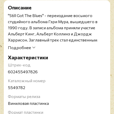
Описание
"Still Got The Blues" - переиздание восьмого
студийного альбома Гэри Мура, вышедшего в
1990 году. В записи альбома приняли участие
Альберт Кинг, Альберт Коллинз и Джордж
Харрисон. Заглавный трек стал единственным
синглом Мура, попавшим в Billboard Hot 100,
Подробнее
достигнув 97-го места 16 февраля 1991 года.
Характеристики
Альбом также занял 83-е место в Billboard 200 и
был сертифицирован золотым RIAA в ноябре 1995
Штрих-код
года.
602455497826
Лимитированное издание представлено на
Каталожный номер
зеленом виниле.
5549782
Ирландский музыкант Гэри Мур родился в 1952 и
умер в 2011 году. Мур играл в разных жанрах:
Форматы релиза
хэви-метал, хард-рок, джаз-фьюжн, а также
Виниловая пластинка
блюз, в развитие которого музыкант внёс
Формат пластинки
значительный вклад. После себя он оставил