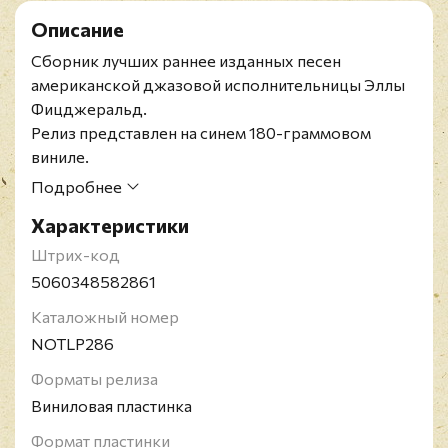
Описание
Сборник лучших раннее изданных песен
американской джазовой исполнительницы Эллы
Фицджеральд.
Релиз представлен на синем 180-граммовом
виниле.
Элла Джейн Фицджеральд - американская
Подробнее
певица, одна из величайших вокалисток в истории
Характеристики
джазовой музыки ("первая леди джаза", "первая
леди песен"), обладательница голоса диапазоном
Штрих-код
в три октавы, мастер скэта и голосовой
5060348582861
импровизации. 13-кратный лауреат премии
Каталожный номер
Грэмми; лауреат Национальной медали искусств
NOTLP286
(США, 1987), Президентской медали Свободы
(США, 1992), кавалер Ордена Искусств и
Форматы релиза
литературы (Франция, 1990) и многих других
Виниловая пластинка
почётных наград. За свою 50-летнюю карьеру
Формат пластинки
выпустила около 90 альбомов и сборников - как