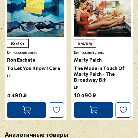
EX/EX+
NM/NM
Винтажный винил
Винтажный винил
Ron Eschete
Marty Paich
To Let You Know I Care
The Modern Touch Of
Marty Paich - The
LP
Broadway Bit
LP
4 490 ₽
10 490 ₽
Аналогичные товары