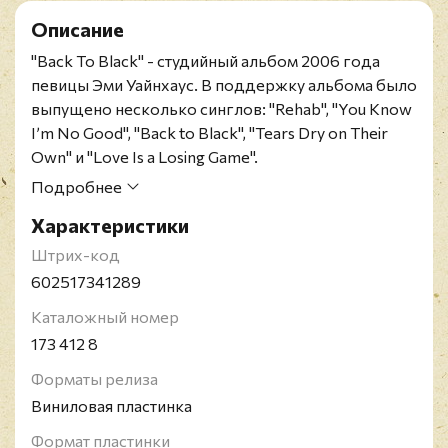
Описание
"Back To Black" - студийный альбом 2006 года
певицы Эми Уайнхаус. В поддержку альбома было
выпущено несколько синглов: "Rehab", "You Know
I’m No Good", "Back to Black", "Tears Dry on Their
Own" и "Love Is a Losing Game".
Релиз представлен на черном 180-граммовом
Подробнее
виниле.
Характеристики
Эми Уайнхаус - британская певица и автор песен,
известная своим контральто-вокалом и
Штрих-код
эксцентричным исполнением смеси музыкальных
602517341289
жанров, включая R&B, соул и джаз, признанная
Каталожный номер
критиками одной из ведущих британских
173 412 8
исполнительниц 2000-х годов.
Форматы релиза
Виниловая пластинка
Формат пластинки