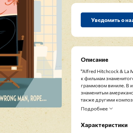
Уведомить о на
Описание
"Alfred Hitchcock & La
к фильмам знаменитог
граммовом виниле. В 
знаменитым американ
также другими компози
столь же талантливые,
Подробнее
Ваксман, певица и акт
Признанный мастер сас
Характеристики
очень тщательно выби