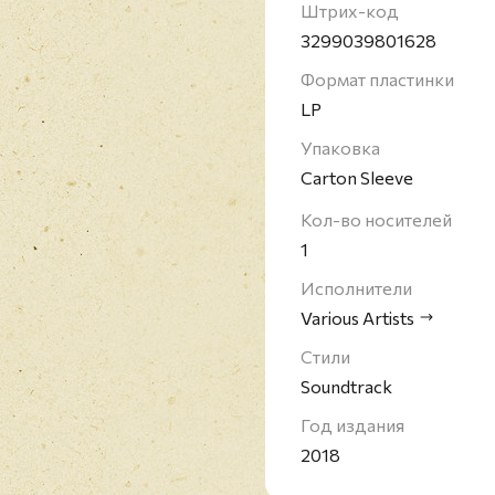
Более того, эти саунд
Штрих-код
содержит лучшие выде
3299039801628
произведения были от
Формат пластинки
оркестровые сюиты, о
LP
Упаковка
Carton Sleeve
Кол-во носителей
1
Исполнители
Various Artists
Стили
Soundtrack
Год издания
2018