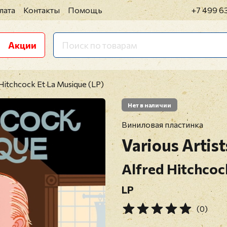
лата
Контакты
Помощь
+7 499 6
Акции
Hitchcock Et La Musique (LP)
Нет в наличии
Виниловая пластинка
Various Artist
Alfred Hitchcoc
LP
(0)