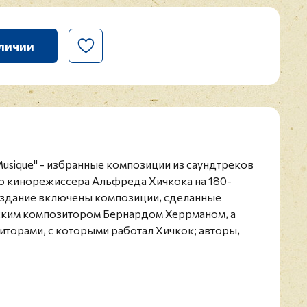
личии
 Musique" - избранные композиции из саундтреков
о кинорежиссера Альфреда Хичкока на 180-
издание включены композиции, сделанные
ским композитором Бернардом Херрманом, а
торами, с которыми работал Хичкок; авторы,
 как и сам Херрманн: Дмитрий Тёмкин, Франц
риса Дорис Дэй.
пенса Альфред Хичкок был известен тем, что
рал и редактировал саундтреки своих фильмов.