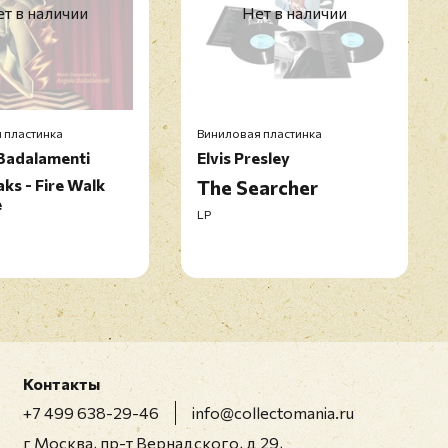
т в наличии
Нет в наличии
 пластинка
Виниловая пластинка
Badalamenti
Elvis Presley
ks - Fire Walk
The Searcher
e
LP
Контакты
+7 499 638-29-46
info@collectomania.ru
г Москва, пр-т Вернадского, д 29,