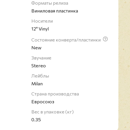
треки - настоящие шедевры. Этот альбом
Форматы релиза
ржки из классических фильмов Хичкока;
Виниловая пластинка
ремастированы или представлены как
Носители
добренные лично Хичкоком.
12" Vinyl
Состояние конверта/пластинки
New
Звучание
Stereo
Лейблы
Milan
Страна производства
Евросоюз
Вес в упаковке (кг)
0.35