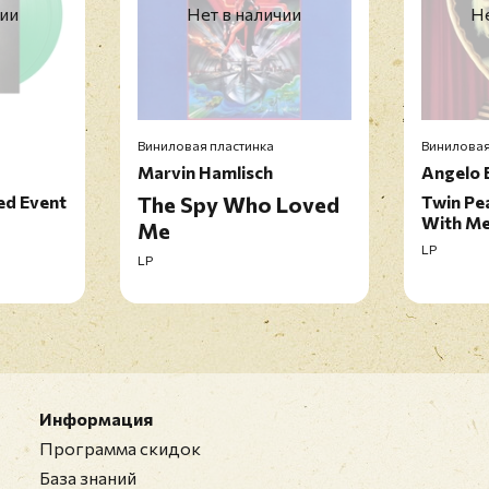
чии
Нет в наличии
Не
Виниловая пластинка
Виниловая
Marvin Hamlisch
Angelo 
ed Event
The Spy Who Loved
Twin Pea
With M
Me
LP
LP
Информация
Программа скидок
База знаний