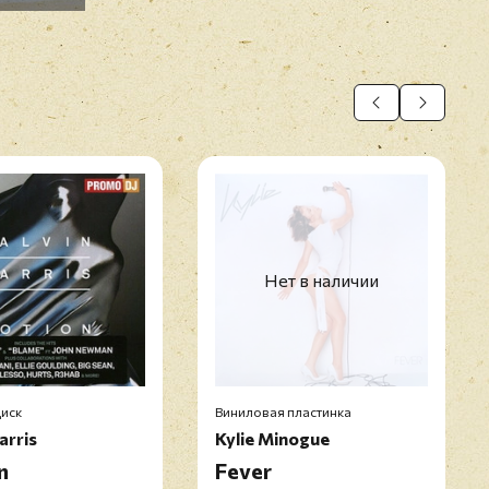
Нет в наличии
иск
Виниловая пластинка
arris
Kylie Minogue
n
Fever