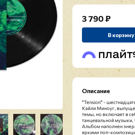
3 790 ₽
В корзину
Описание
"Tension" - шестнадца
Кайли Миноуг, выпущен
темы, но включает в 
танцевальной музыки, т
Альбом наполнен энер
яркими поп-композици