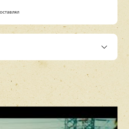
h
оставлял
 Heldens feat. Kylie Minogue)
E-mail
*