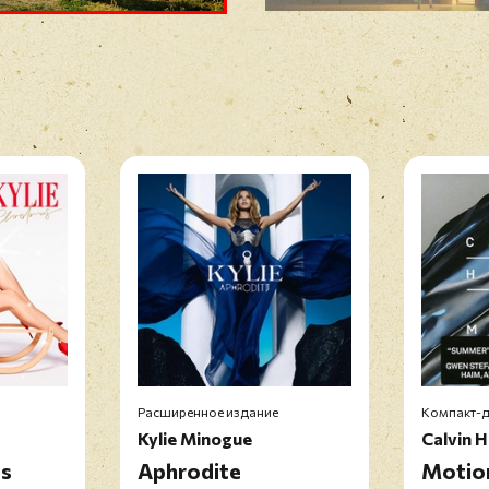
Расширенное издание
Компакт-д
Kylie Minogue
Calvin H
as
Aphrodite
Motio