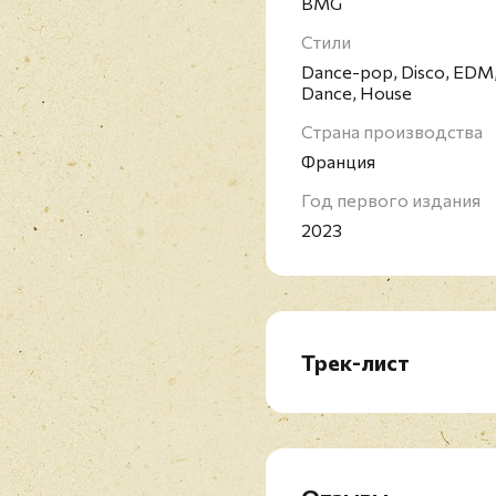
ордена Британской им
BMG
Стили
Dance-pop, Disco, EDM,
Dance, House
Страна производства
Франция
Год первого издания
2023
Трек-лист
A1. Padam Padam
A2. Hold On To Now
A3. Things We Do For L
A4. Tension