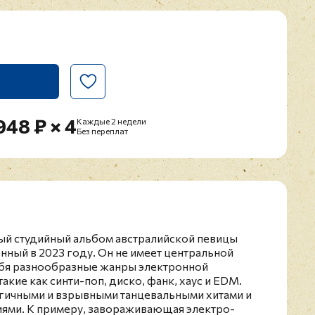
948 ₽ × 4
Каждые 2 недели
Без переплат
тый студийный альбом австралийской певицы
ный в 2023 году. Он не имеет центральной
себя разнообразные жанры электронной
акие как синти-поп, диско, фанк, хаус и EDM.
гичными и взрывными танцевальными хитами и
ями. К примеру, завораживающая электро-