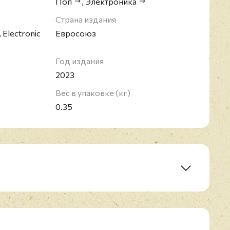
перии.
Поп
,
Электроника
Страна издания
 Electronic
Евросоюз
Год издания
2023
Вес в упаковке (кг)
0.35
ove