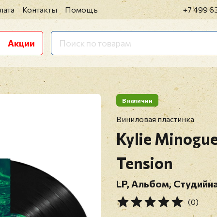
лата
Контакты
Помощь
+7 499 6
Акции
В наличии
Виниловая пластинка
Kylie Minogu
Tension
LP, Альбом, Студийна
(0)