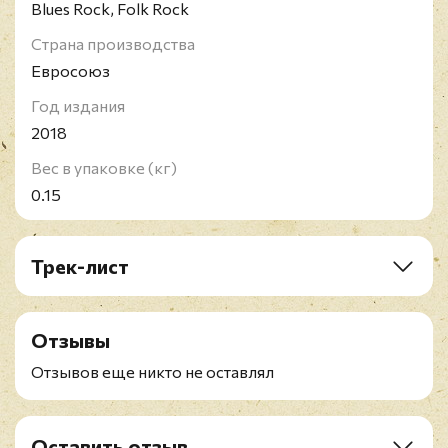
Blues Rock, Folk Rock
Страна производства
Евросоюз
Год издания
2018
Вес в упаковке (кг)
0.15
Трек-лист
1. Straight Street
2. Shrinking Man
Отзывы
3. Gentrification
4. Everybody Ought To Treat A Stranger Right
Отзывов еще никто не оставлял
5. The Prodigal Son
6. Nobody's Fault But Mine
7. You Must Unload
Оставить отзыв