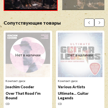
Прикрепить фото
Оставить отзыв
Сопутствующие товары
Перед публикацией отзывы проходят
модерацию
Нет в наличии
Нет в наличии
Компакт-диск
Компакт-диск
Joachim Cooder
Various Artists
Over That Road I'm
Ultimate... Guitar
Bound
Legends
CD
CD