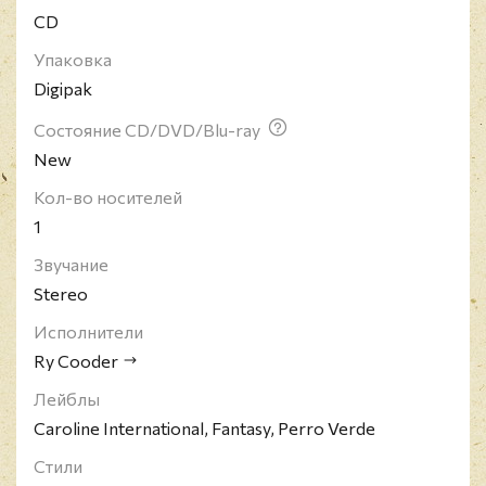
CD
ему докторский титул. Журнал Rolling Stone внес
Рая Кудера в список "величайших гитаристов всех
Упаковка
времен".
Digipak
Состояние CD/DVD/Blu-ray
New
Кол-во носителей
1
Звучание
Stereo
Исполнители
Ry Cooder
Лейблы
Caroline International, Fantasy, Perro Verde
Стили