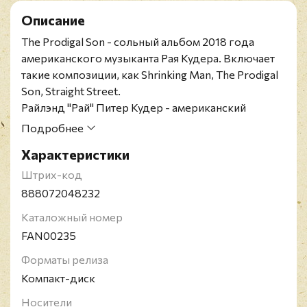
Описание
The Prodigal Son - сольный альбом 2018 года
американского музыканта Рая Кудера. Включает
такие композиции, как Shrinking Man, The Prodigal
Son, Straight Street.
Райлэнд "Рай" Питер Кудер - американский
гитарист, певец, композитор и продюсер.
Подробнее
Известен в том числе своим мастерским
Характеристики
использованием слайдa при игре на гитаре.
Кудер выступал вместе с Кэптэйном Бифхартом и
Штрих-код
группой Taj Mahal, прежде чем начать сольную
888072048232
карьеру в 70-х годах. В 1968-1972 годах Рай
Каталожный номер
Кудер сотрудничал с Rolling Stones, а также Little
FAN00235
Feat. Также получил признание как
кинокомпозитор. Кроме акустической и
Форматы релиза
электрической гитары, Кудер владеет игрой на
Компакт-диск
мандолине и сазе. В активе музыканта 4 премии
Носители
Грэмми, также Королевский университет вручил