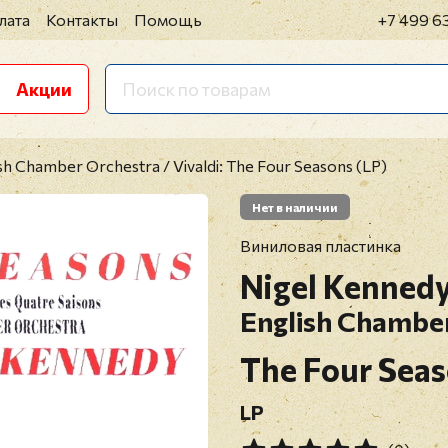
лата
Контакты
Помощь
+7 499 6
Акции
sh Chamber Orchestra / Vivaldi: The Four Seasons (LP)
Нет в наличии
Виниловая пластинка
Nigel Kenned
English Chambe
The Four Sea
LP