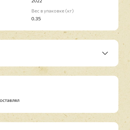
2022
Вес в упаковке (кг)
0.35
 Primavera' RV269
r 'L'Estate' RV315
оставлял
o
Autunno' RV293