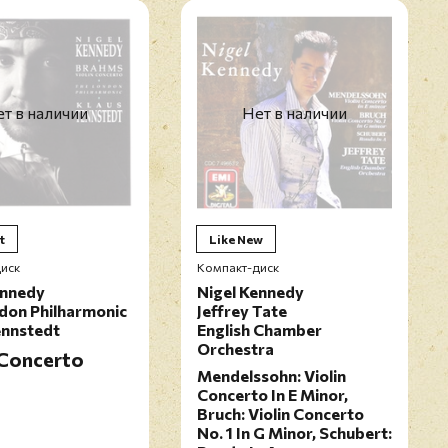
т в наличии
Нет в наличии
t
Like New
иск
Компакт-диск
ennedy
Nigel Kennedy
don Philharmonic
Jeffrey Tate
ennstedt
English Chamber
Orchestra
 Concerto
Mendelssohn: Violin
Concerto In E Minor,
Bruch: Violin Concerto
No. 1 In G Minor, Schubert: