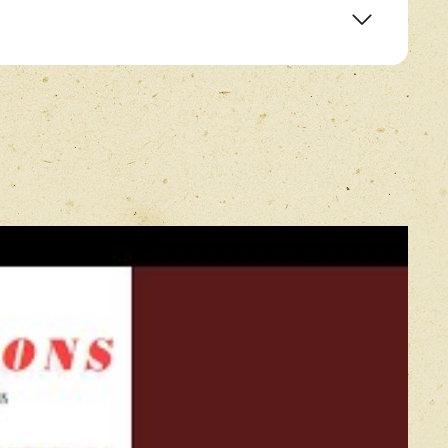
or 'L'Inverno' RV297
E-mail
*
o
Прикрепить фото