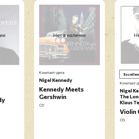
чии
Нет в наличии
Не
Компакт-диск
Excellen
Nigel Kennedy
Компакт-д
Kennedy Meets
Nigel K
Gershwin
The Lon
dy
Klaus T
CD
Violin
CD