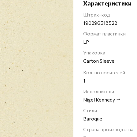
Характеристики
просто Кеннеди) - бри
ведущих мировых испо
Штрих-код
скандальную репутаци
190296518522
"рок-н-ролльный" под
Формат пластинки
частности, смешение 
LP
выступления с рок-муз
футбольными фанатами 
Упаковка
широкого жанрового ди
Carton Sleeve
EMI, Decca Records, So
Кол-во носителей
скрипке Джузеппе Гвар
1
Исполнители
Nigel Kennedy
Стили
Baroque
Страна производства