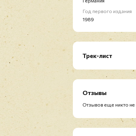
Германия
Год первого издания
1989
Трек-лист
Concerto No.1 In E 'La
A1. I. Allegro
A2. II. Largo
A3. III. Allegro
Отзывы
Concerto No.2 In G Mino
Отзывов еще никто не 
A4. I. Allegro Non Molt
A5. II. Adagio
A6. III. Presto
Concerto No.3 In F 'L'