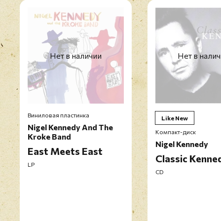
Нет в наличии
Нет в нали
Виниловая пластинка
Like New
Nigel Kennedy And The
Компакт-диск
Kroke Band
Nigel Kennedy
East Meets East
Classic Kenne
LP
CD