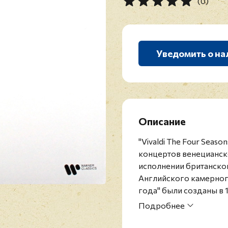
(0)
Уведомить о на
Описание
"Vivaldi The Four Seaso
концертов венецианск
исполнении британско
Английского камерног
года" были созданы в 
музыкальных произвед
Подробнее
из трех частей, соотв
Найджел Кеннеди, (с 