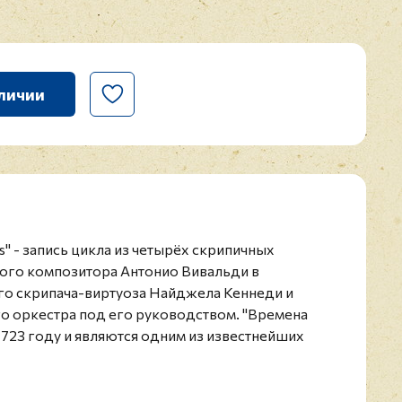
личии
ns" - запись цикла из четырёх скрипичных
ого композитора Антонио Вивальди в
го скрипача-виртуоза Найджела Кеннеди и
о оркестра под его руководством. "Времена
1723 году и являются одним из известнейших
ений в стиле барокко. Каждый концерт состоит
етствующих месяцам сезона.
1998 года предпочитающий именовать себя