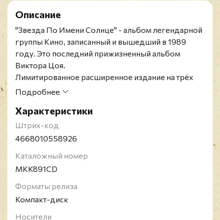
Описание
"Звезда По Имени Солнце" - альбом легендарной
группы Кино, записанный и вышедший в 1989
году. Это последний прижизненный альбом
Виктора Цоя.
Лимитированное расширенное издание на трёх
компакт-дисках. Включает в себя
Подробнее
ремастированную версию альбома, неальбомный
Характеристики
сингл «Вопрос», запись концертного выступления
КИНО в ленинградском СКК в ноябре 1989 года с
Штрих-код
презентацией программы «Звезда По Имени
4668010558926
Солнце» и архивное черновое сведение альбома.
Каталожный номер
Издание выполнено в виде двух раздельных
MKK891CD
пластиковых боксов, укомплектовано отдельным
48-страничным буклетом и упаковано в жесткий
Форматы релиза
внешний слипкейс.
Компакт-диск
Кино - легендарная рок группа советских времен,
Носители
чье имя и чьи песни можно повсеместно услышать