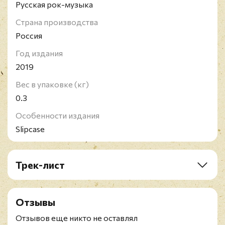
Русская рок-музыка
Страна производства
Россия
Год издания
2019
Вес в упаковке (кг)
0.3
Особенности издания
Slipcase
Трек-лист
CD1: Звезда По Имени Солнце
1. Песня Без Слов
Отзывы
2. Звезда По Имени Солнце
3. Невесёлая Песня
Отзывов еще никто не оставлял