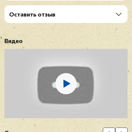
C1. Scrapple From The Apple
C2. A Sleepin' Bee
Оставить отзыв
D1. Intro/Smoke Gets In Your Eyes
Рейтинг
*
D2. Stella By Starlight
Видео
Имя
*
E-mail
*
Отзыв
*