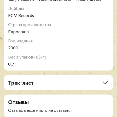
Лейблы
ECM Records
Страна производства
Евросоюз
Год издания
2009
Вес в упаковке (кг)
0.7
Трек-лист
A1. Strollin'
A2. You Took Advantage Of Me
Отзывы
B1. Yesterdays
B2. Shaw'nuff
Отзывов еще никто не оставлял
B3. You've Changed