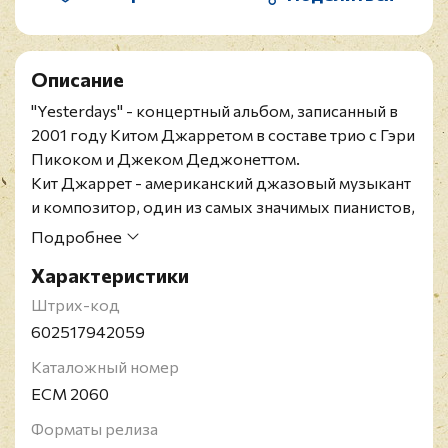
Описание
"Yesterdays" - концертный альбом, записанный в
2001 году Китом Джарретом в составе трио с Гэри
Пикоком и Джеком Деджонеттом.
Кит Джаррет - американский джазовый музыкант
и композитор, один из самых значимых пианистов,
появившихся в начале 60-х годов.
Подробнее
Международное признание артист получил
Характеристики
благодаря своей знаменитой серии
импровизированных концертов, которые он
Штрих-код
исполнял без подготовки. В результате этой серии
602517942059
были записаны популярные альбомы "Solo
Каталожный номер
Concerts", "Koln Concert", "Paris Concert" и "Sun Bear
ECM 2060
Concerts". Кит Джаррет также создал несколько
джазовых квартетов/квинтетов, так с 1973 по
Форматы релиза
1979 он выступал с "European Quartet", а с 1983