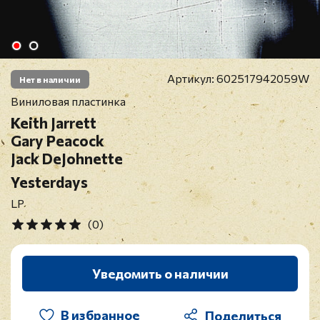
Артикул:
602517942059W
Нет в наличии
Виниловая пластинка
Keith Jarrett
Gary Peacock
Jack DeJohnette
Yesterdays
LP
(0)
Уведомить о наличии
В избранное