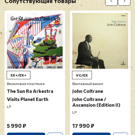
Сопутствующие товары
Прикрепить фото
Оставить отзыв
Перед публикацией отзывы проходят
модерацию
EX+/EX+
VG/EX
Виниловая пластинка
Винтажный винил
The Sun Ra Arkestra
John Coltrane
Visits Planet Earth
John Coltrane /
Ascension (Edition II)
LP
LP
5 990 ₽
17 990 ₽