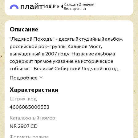
Каждые 2 недели
148 ₽ × 4
Без переплат
Описание
"Ледяной Походъ" - десятый студийный альбом
российской рок-группы Калинов Мост,
выпущенный в 2007 году. Название альбома
содержит прямое указание на историческое
событие - Великий Сибирский Ледяной поход,
проходивший в 1920 году. По сравнению с
Подробнее
предыдущим альбомом звук стал проще за счет
Характеристики
снижения роли компьютерных эффектов,
приблизив звучание альбома к концертному
Штрих-код
звучанию ансамбля.
4606085006553
Издание представлено на CD.
Каталожный номер
Калинов Мост - советская и российская рок-
NR 2907 CD
группа из Новосибирска. Основана в 1986 году
Дмитрием Ревякиным. Группа Калинов мост
Форматы релиза