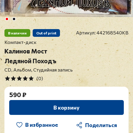
Артикул:
442168540KB
В наличии
Out of print
Компакт-диск
Калинов Мост
Ледяной Походъ
CD, Альбом, Студийная запись
(0)
590 ₽
В корзину
В избранное