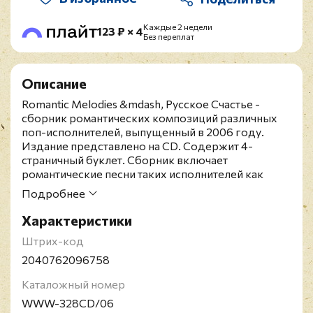
Каждые 2 недели
123 ₽ × 4
Без переплат
Описание
Romantic Melodies &mdash, Русское Счастье -
сборник романтических композиций различных
поп-исполнителей, выпущенный в 2006 году.
Издание представлено на CD. Содержит 4-
страничный буклет. Сборник включает
романтические песни таких исполнителей как
Алёна Свиридова, Гости Из Будущего, Другие
Подробнее
Правила, Шао? Бао! и других. Издание снято с
производства.
Характеристики
Штрих-код
2040762096758
Каталожный номер
WWW-328CD/06