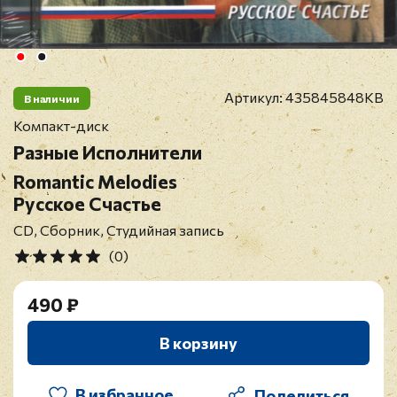
Артикул:
435845848KB
В наличии
Компакт-диск
Разные Исполнители
Romantic Melodies
Русское Счастье
CD, Сборник, Студийная запись
(0)
490 ₽
В корзину
В избранное