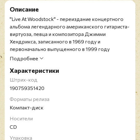
Описание
"Live At Woodstock" - переиздание концертного
альбома легендарного американского гитариста-
виртуоза, певца и композитора Джимми
Хендрикса, записанного в 1969 году и
первоначально выпущенного в 1999 году
приуроченный к 30-летию Вудстока.
Подробнее
Джими Хендрикс - американский гитарист-
Характеристики
виртуоз, певец и композитор. В 2009 году журнал
Time назвал Хендрикса величайшим гитаристом
Штрих-код
всех времен. Широко признан как один из
190759351420
наиболее смелых и изобретательных виртуозов в
Форматы релиза
истории рок-музыки. Хендрикса ещё при жизни
Компакт-диск
называли феноменом и гением. Он открыл в
электрогитаре бесконечный источник
Носители
возможностей нового звучания. Говоря о
CD
новшествах Хендрикса, критики подчёркивают,
Упаковка
что он расширил диапазон и словарь