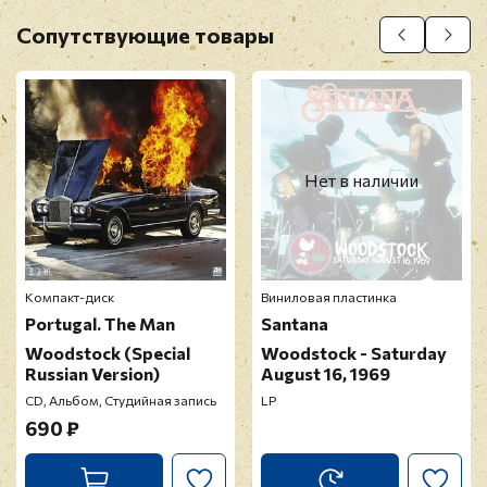
Оставить отзыв
Сопутствующие товары
Перед публикацией отзывы проходят
модерацию
Нет в наличии
Компакт-диск
Виниловая пластинка
Portugal. The Man
Santana
Woodstock (Special
Woodstock - Saturday
Russian Version)
August 16, 1969
CD, Альбом, Студийная запись
LP
690 ₽