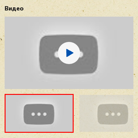
Видео
Имя
*
E-mail
*
Отзыв
*
Прикрепить фото