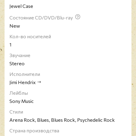
Jewel Case
электрической гитары и изменил лицо рок-
музыки.
Состояние CD/DVD/Blu-ray
New
Кол-во носителей
1
Звучание
Stereo
Исполнители
Jimi Hendrix
Лейблы
Sony Music
Стили
Arena Rock, Blues, Blues Rock, Psychedelic Rock
Страна производства