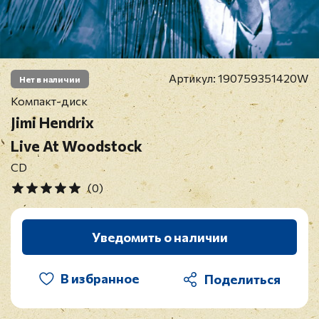
Артикул:
190759351420W
Нет в наличии
Компакт-диск
Jimi Hendrix
Live At Woodstock
CD
(0)
Уведомить о наличии
В избранное