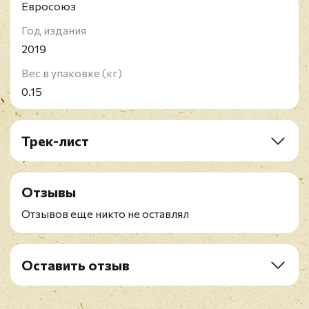
Евросоюз
Год издания
2019
Вес в упаковке (кг)
0.15
Трек-лист
1. Introduction (Live At Woodstock)
2. Message To Love
Отзывы
3. Izabella
4. Fire
Отзывов еще никто не оставлял
5. Voodoo Child (Slight Return)
6. Star Spangled Banner
7. Purple Haze
Оставить отзыв
8. Woodstock Inprovisation
Рейтинг
*
9. Villanova Junction
10. Hey Joe