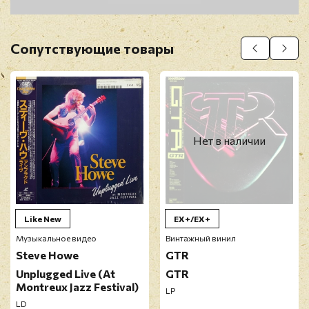
Сопутствующие товары
Прикрепить фото
Оставить отзыв
Нет в наличии
Перед публикацией отзывы проходят
модерацию
Like New
EX+/EX+
Музыкальное видео
Винтажный винил
Steve Howe
GTR
Unplugged Live (At
GTR
Montreux Jazz Festival)
LP
LD