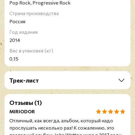
Pop Rock, Progressive Rock
Страна производства
Россия
Год издания
2014
Вес в упаковке (кг)
0.15
Трек-лист
1. Valkyrie
2. Gravitas
Отзывы
(1)
3. The Closer I Get To You
4. Nyctophobia
MIRIODOR
5. Russians Dolls
Отличный, как всегда, альбом, который надо
6. Heaven Help Me Now
прослушать несколько раз! К сожалению, это
7. I Would Die For You
последний альбом. John Wetton умер в 2017 году.