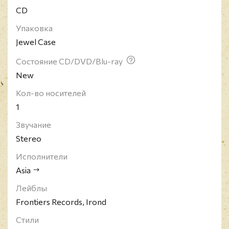
CD
материал до сих пор.
Упаковка
Jewel Case
Состояние CD/DVD/Blu-ray
New
Кол-во носителей
1
Звучание
Stereo
Исполнители
Asia
Лейблы
Frontiers Records, Irond
Стили