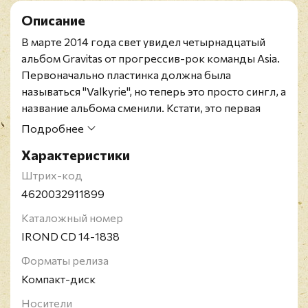
Описание
В марте 2014 года свет увидел четырнадцатый
альбом Gravitas от прогрессив-рок команды Asia.
Первоначально пластинка должна была
называться "Valkyrie", но теперь это просто сингл, а
название альбома сменили. Кстати, это первая
работа с новым гитаристом Sam Coulson. Сама же
Подробнее
работа стартовала на 92 позиции британского и
Характеристики
159 американского хит-парадов.
Рок-группа Asia была основана в 1981 году и
Штрих-код
считается супер-группой, в неё вошли участники
4620032911899
Yes, Wishbone Ash, Emerson, Lake and Palmer и The
Каталожный номер
Buggles. Коллектив успешно просуществовал до
IROND CD 14-1838
1986 года, хотя в 1989 случилось воссоединение.
Самыми успешными считаются две первые
Форматы релиза
пластинки коллектива Asia и Alpha, которые
Компакт-диск
завоевали мультиплатиновые статусы в США.
Носители
Группа успешно выступает и записывает новый