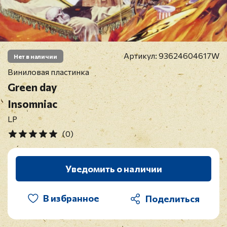
Артикул:
93624604617W
Нет в наличии
Виниловая пластинка
Green day
Insomniac
LP
(0)
Уведомить о наличии
В избранное