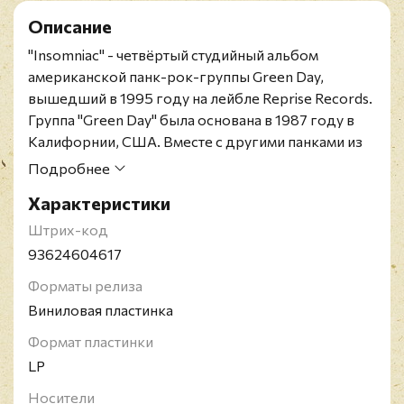
Описание
"Insomniac" - четвёртый студийный альбом
американской панк-рок-группы Green Day,
вышедший в 1995 году на лейбле Reprise Records.
Группа "Green Day" была основана в 1987 году в
Калифорнии, США. Вместе с другими панками из
Калифорнии (Rancid и The Offspring) является
Подробнее
одной из самых популярных команд в мире. В 2011
Характеристики
году журнал "Rolling Stone" провел опрос, по
результатам которого коллектив поставили на
Штрих-код
первую позицию в списке лучших панк-групп в
93624604617
истории. В копилке команды множество наград -
Форматы релиза
три от "American Music Awards", две от "ASCAP Pop
Виниловая пластинка
Music Awards", шесть от "Billboard Music Awards" и
много других.
Формат пластинки
LP
Носители