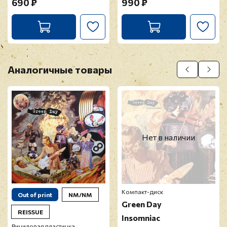
690 ₽
990 ₽
Аналогичные товары
Нет в наличии
Компакт-диск
Out of print
NM/NM
Green Day
REISSUE
Insomniac
Виниловая пластинка