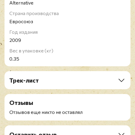
Alternative
Страна производства
Евросоюз
Год издания
2009
Вес в упаковке (кг)
0.35
Трек-лист
A1. Armatage Shanks
A2. Brat
Отзывы
A3. Stuck With Me
A4. Geek Stink Breath
Отзывов еще никто не оставлял
A5. No Pride
A6. Bab's Uvula Who?
A7. 86
Оставить отзыв