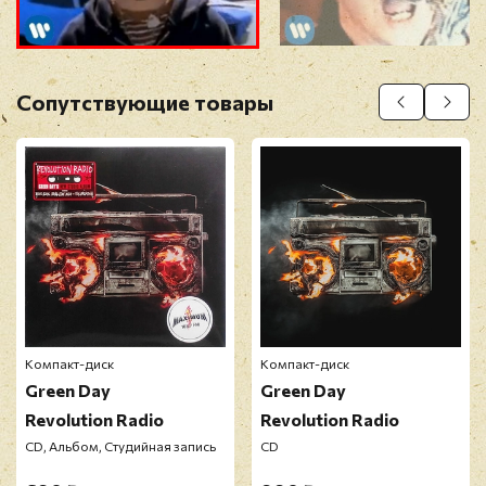
Прикрепить фото
Оставить отзыв
Сопутствующие товары
Перед публикацией отзывы проходят
модерацию
Компакт-диск
Компакт-диск
Green Day
Green Day
Revolution Radio
Revolution Radio
CD, Альбом, Студийная запись
CD