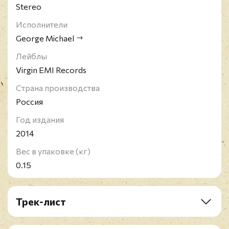
Stereo
Исполнители
George Michael
Лейблы
Virgin EMI Records
Страна производства
Россия
Год издания
2014
Вес в упаковке (кг)
0.15
Трек-лист
1. Through
2. My Baby Just Cares For Me