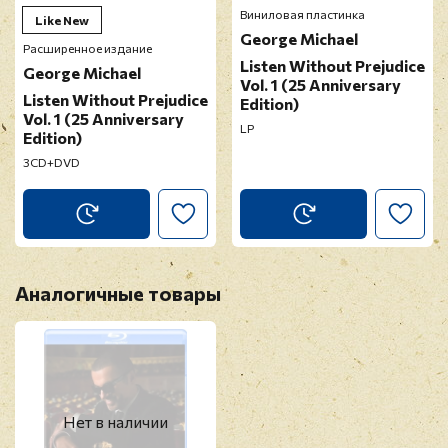
Виниловая пластинка
Like New
George Michael
Расширенное издание
Listen Without Prejudice
George Michael
Vol. 1 (25 Anniversary
Listen Without Prejudice
Edition)
Vol. 1 (25 Anniversary
LP
Прикрепить фото
Edition)
3CD+DVD
Оставить отзыв
Перед публикацией отзывы проходят
модерацию
Аналогичные товары
Нет в наличии