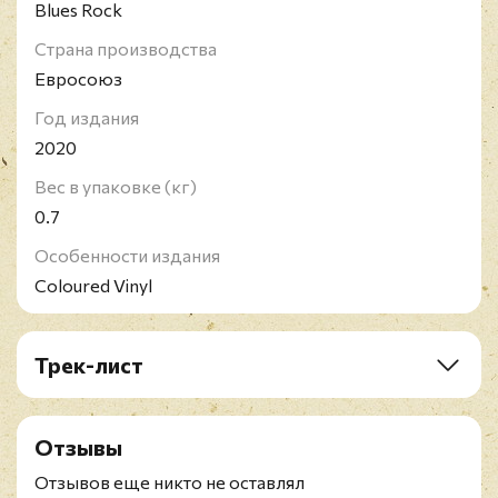
Blues Rock
Страна производства
Евросоюз
Год издания
2020
Вес в упаковке (кг)
0.7
Особенности издания
Coloured Vinyl
Трек-лист
A1. Oh, Pretty Woman
A2. Bad For You Baby
Отзывы
A3. Down The Line
A4. Since I Met You Baby
Отзывов еще никто не оставлял