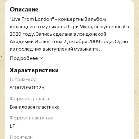
Описание
"Live From London" - концертный альбом
ирландского музыканта Гэри Мура, выпущенный в
2020 году. Запись сделана в лондонской
Академии Ислингтона 2 декабря 2009 года. Одно
из последних выступлений музыканта,
состоявшееся за 14 месяцев до его смерти.
Подробнее
Лимтированное издание на двойном 180-
Характеристики
граммовом цветном синем виниле. Включает код
на загрузку цифровой копии альбома.
Штрих-код
Ирландский музыкант Гэри Мур родился в 1952 и
810020501025
умер в 2011 году. Гэри Мур играл в разных жанрах:
Форматы релиза
хэви-метал, хард-рок, джаз-фьюжн, а также
Виниловая пластинка
блюз, в развитие которого музыкант внёс
значительный вклад. После себя он оставил
Формат пластинки
наследие из 28 студийных альбомов и 6
LP
концертных, многие из которых отмечались в
Носители
чартах Британии и США.