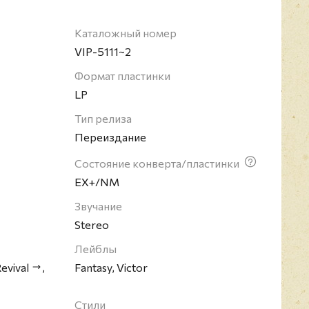
7 студийных альбомов (общий тираж: 120 млн.
успех как в США, так и в Британии. 14 синглов
чарта Billboard Hot 100 (7 раз поднимались на
Каталожный номер
 "Bad Moon Rising" возглавил чарт UK Singles
VIP-5111~2
Формат пластинки
LP
Тип релиза
Переиздание
Состояние конверта/пластинки
EX+/NM
Звучание
Stereo
Лейблы
evival
,
Fantasy, Victor
Стили