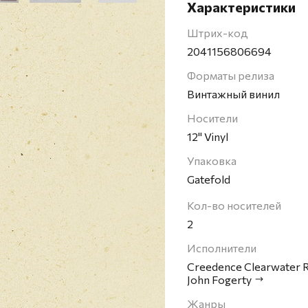
Всего было выпущено 
Характеристики
копий), которые имели 
команды были в ТОП-20 
Штрих-код
вторую строчку). Сингл
2041156806694
Chart.
Форматы релиза
Винтажный винил
Носители
12" Vinyl
Упаковка
Gatefold
Кол-во носителей
2
Исполнители
Creedence Clearwater R
John Fogerty
Жанры