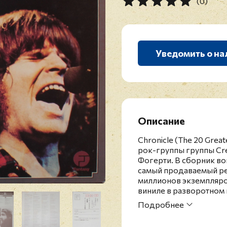
(0)
Уведомить о на
Описание
Chronicle (The 20 Grea
рок-группы группы Cre
Фогерти. В сборник во
самый продаваемый рел
миллионов экземпляро
виниле в разворотном 
винил в состоянии, бли
Подробнее
Группа Creedence Clear
просуществовала 5 лет