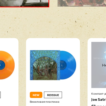
Не
Компакт-д
NEW
REISSUE
Joe Satr
Виниловая пластинка