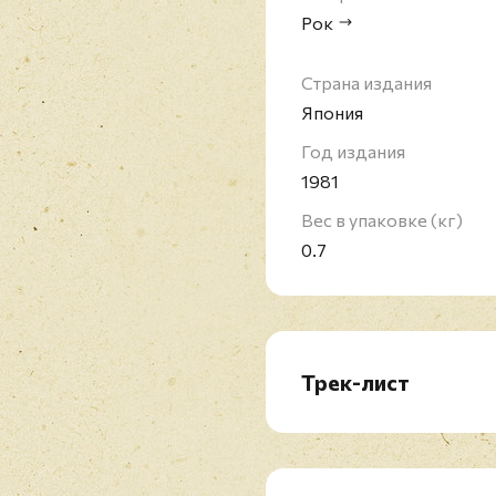
Рок
Страна издания
Япония
Год издания
1981
Вес в упаковке (кг)
0.7
Трек-лист
LP1:
A1. Suzie Q
A2. I Put A Spell On You