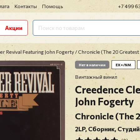
лата
Контакты
Помощь
+7 499 6
Акции
 Revival Featuring John Fogerty / Chronicle (The 20 Greatest 
Нет в наличии
EX+/NM
Винтажный винил
Creedence Cle
John Fogerty
Chronicle (The 
2LP, Сборник, Студий