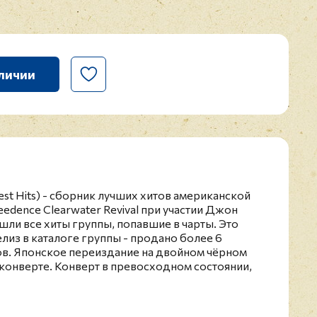
личии
test Hits) - сборник лучших хитов американской
edence Clearwater Revival при участии Джон
шли все хиты группы, попавшие в чарты. Это
из в каталоге группы - продано более 6
в. Японское переиздание на двойном чёрном
конверте. Конверт в превосходном состоянии,
зком к идеальному. ОBI и вкладка в наличии.
water Revival образовалась в США в 1967 году,
 (до 1972 года) и добилась мировой славы.