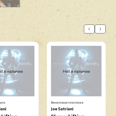
т в наличии
Нет в наличии
иск
Виниловая пластинка
iani
Joe Satriani