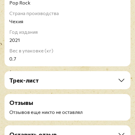
Pop Rock
Страна производства
Чехия
Год издания
2021
Вес в упаковке (кг)
0.7
Трек-лист
A1. 20th Century Boy
A2. Rock On
Отзывы
A3. Hanging On The Telephone
A4. Waterloo Sunset
Отзывов еще никто не оставлял
B1. Hell Raiser
B2. 10538 Overture
B3. Street Life
Оставить отзыв