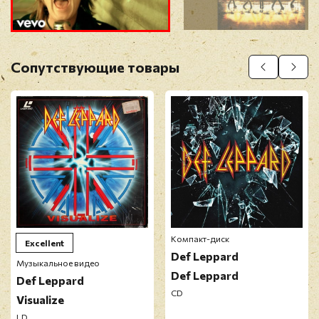
Прикрепить фото
Оставить отзыв
Сопутствующие товары
Перед публикацией отзывы проходят
модерацию
Компакт-диск
Excellent
Def Leppard
Музыкальное видео
Def Leppard
Def Leppard
CD
Visualize
LD