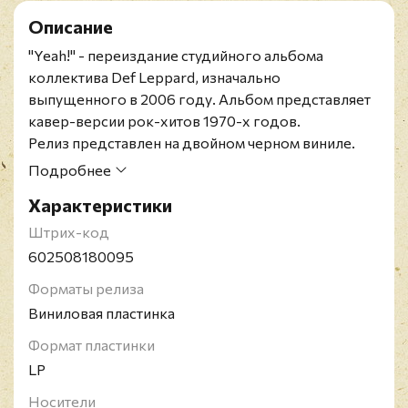
Описание
"Yeah!" - переиздание студийного альбома
коллектива Def Leppard, изначально
выпущенного в 2006 году. Альбом представляет
кавер-версии рок-хитов 1970-х годов.
Релиз представлен на двойном черном виниле.
Def Leppard - британская рок-группа из
Подробнее
Шеффилда, Йоркшир, Англия; образована в 1977
Характеристики
году. Их стилевая манера с годами претерпела
ряд изменений, двигаясь от хард-рока к глэм-
Штрих-код
металу. Def Leppard дебютировали как
602508180095
NWOBHM-группа с альбомом "On Through the
Форматы релиза
Night" в 1980 году. Пик популярности этой группы
Виниловая пластинка
пришёлся на 1984-89 годы, когда вышли их
мультиплатиновые альбомы "Pyromania" и
Формат пластинки
"Hysteria". Синглы с диска "Hysteria" оказались
LP
наиболее успешными за всю их карьеру: "Love
Носители
Bites" (1-е место в США), "Pour Some Sugar On Me"