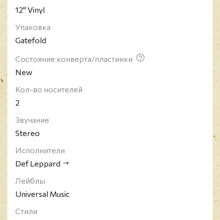
12" Vinyl
(2-е место в США), "Armageddon It" (3-е место в
США). В 1995 году были занесены в Книгу
Упаковка
рекордов Гиннесса как единственные
Gatefold
исполнители, выступившие на трёх континентах в
течение одних суток (Лондон - Геркулесовы
Состояние конверта/пластинки
пещеры - Ванкувер).
New
Кол-во носителей
2
Звучание
Stereo
Исполнители
Def Leppard
Лейблы
Universal Music
Стили