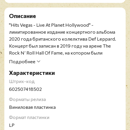
Описание
"Hits Vegas - Live At Planet Hollywood" -
лимитированное издание концертного альбома
2020 года британского колелктива Def Leppard.
Концерт был записан в 2019 году на арене The
Rock N’ Roll Hall Of Fame, на котором были
исполнены как раритетные хиты такие как "Too
Подробнее
Late For Love", "Billy’s Got A Gun", "Slang" и
Характеристики
"Promises", так и редко исполняемые - "Let Me Be
The One", "We Belong", "Have You Ever Needed
Штрих-код
Someone So Bad", и "Two Steps Behind".
602507418502
Релиз представлен на тройном синем виниле.
Форматы релиза
Def Leppard - британская рок-группа из
Виниловая пластинка
Шеффилда, Йоркшир, Англия; образована в 1977
году. Их стилевая манера с годами претерпела
Формат пластинки
ряд изменений, двигаясь от хард-рока к глэм-
LP
металу. Def Leppard дебютировали как