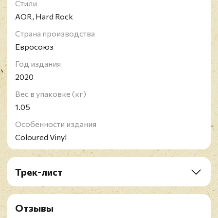
Стили
AOR, Hard Rock
Страна производства
Евросоюз
Год издания
2020
Вес в упаковке (кг)
1.05
Особенности издания
Coloured Vinyl
Трек-лист
A1. Die Hard The Hunter
A2. Animal
Отзывы
A3. Excitable