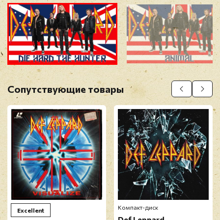
E3. Armageddon It
E4. Pour Some Sugar On Me
F1. Let's Go
F2. Action
Прикрепить фото
F3. Rock Of Ages
F4. Photograph
Оставить отзыв
Сопутствующие товары
Перед публикацией отзывы проходят
модерацию
Компакт-диск
Excellent
Def Leppard