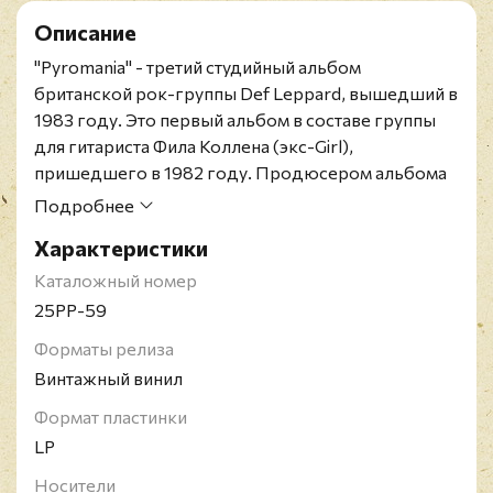
Описание
"Pyromania" - третий студийный альбом
британской рок-группы Def Leppard, вышедший в
1983 году. Это первый альбом в составе группы
для гитариста Фила Коллена (экс-Girl),
пришедшего в 1982 году. Продюсером альбома
вновь выступил Роберт Джон "Матт" Ланг,
Подробнее
который помог группе добиться ещё более
Характеристики
гладкого звучания, вследствие чего группа
наконец пробилась на американский рынок.
Каталожный номер
Альбом достиг второго места в американском
25PP-59
чарте Billboard 200 и 18 места в британском.
Форматы релиза
Альбом продался количеством свыше 10
Винтажный винил
миллионов копий в США и получил статус
бриллиантового.
Формат пластинки
Оригинальное японское издание. Конверт и винил
LP
в превосходном состоянии. OBI отсутствует,
Носители
вкладка в наличии.