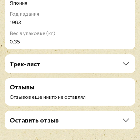
Япония
Год издания
1983
Вес в упаковке (кг)
0.35
Трек-лист
A1. Rock! Rock! (Till You Drop)
A2. Photograph
Отзывы
A3. Stagefright
A4. Too Late For Love
Отзывов еще никто не оставлял
A5. Die Hard The Hunter
B1. Foolin'
B2. Rock Of Ages
Оставить отзыв
B3. Comin' Under Fire
Рейтинг
*
B4. Action! Not Words
B5. Billy's Got A Gun