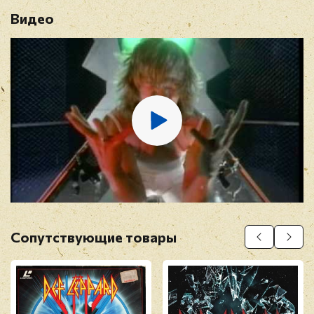
Видео
Имя
*
E-mail
*
Отзыв
*
Сопутствующие товары
Прикрепить фото