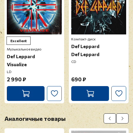
Оставить отзыв
Перед публикацией отзывы проходят
модерацию
Компакт-диск
Excellent
Def Leppard
Музыкальное видео
Def Leppard
Def Leppard
CD
Visualize
LD
2 990 ₽
690 ₽
Аналогичные товары