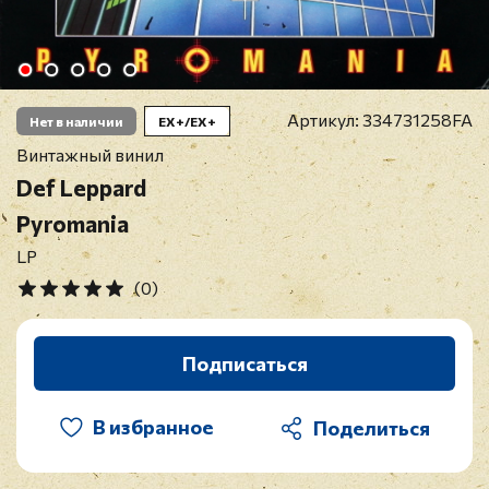
Артикул:
334731258FA
Нет в наличии
EX+/EX+
Винтажный винил
Def Leppard
Pyromania
LP
(0)
Подписаться
В избранное