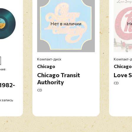
Нет в наличии
Не
Компакт-диск
Компакт-д
Chicago
Chicago
ние
Chicago Transit
Love 
Authority
CD
 1982-
CD
я запись