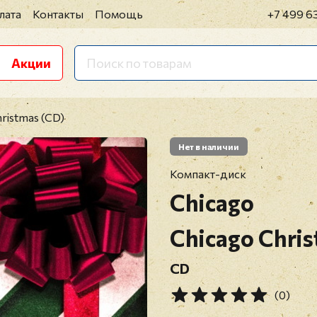
лата
Контакты
Помощь
+7 499 6
Акции
hristmas (CD)
Нет в наличии
Компакт-диск
Chicago
Chicago Chri
CD
(0)