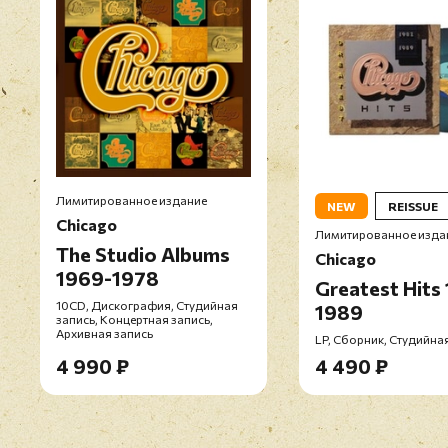
Лимитированное издание
NEW
REISSUE
Chicago
Лимитированное изда
The Studio Albums
Chicago
1969-1978
Greatest Hits
10CD, Дискография, Студийная
1989
запись, Концертная запись,
Архивная запись
LP, Сборник, Студийна
4 990 ₽
4 490 ₽