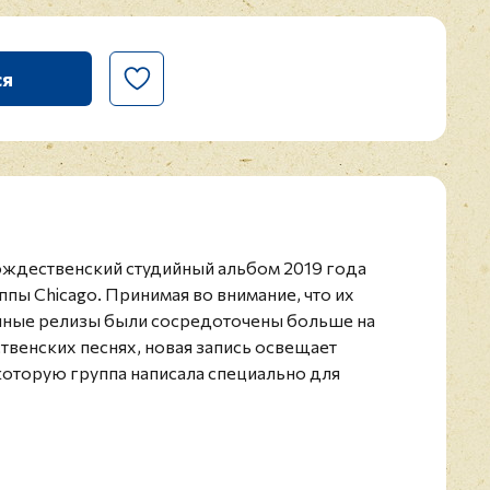
ся
 рождественский студийный альбом 2019 года
пы Chicago. Принимая во внимание, что их
ные релизы были сосредоточены больше на
венских песнях, новая запись освещает
которую группа написала специально для
ver The World", "(Because) It’s Christmastime" и
. На альбоме также представлены R&B и балладные
s, I Love You", песни, которую Лафнейн написал
илом из The Ventures - самой продаваемой