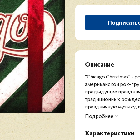
Подписать
Описание
"Chicago Christmas" -
американской рок-груп
предыдущие празднич
традиционных рождест
праздничную музыку, 
альбома, включая "All O
Подробнее
"I’m Your Santa Claus"
версии "Merry Christma
Характеристики
вместе с Джоном Дарр