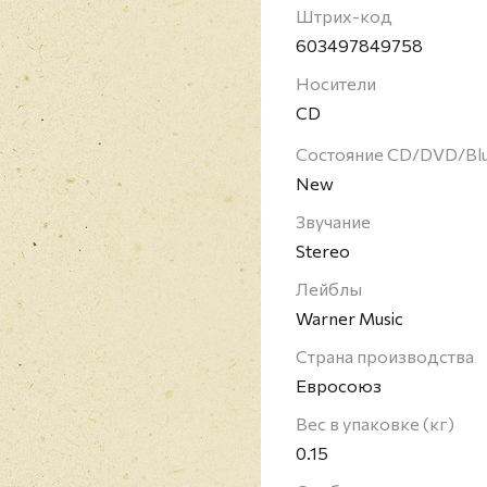
инструментальной груп
Штрих-код
альбом также содержи
603497849758
стандартов: "Here We Co
Носители
когда Чикаго записал "
CD
XXXIII": "O Christmas 
альбома - это проникн
Состояние CD/DVD/Bl
Дэвида и Бёрта Бакарак
New
как полагал один из о
Звучание
послание к праздникам
Chicago - американская
Stereo
Известна как одна из
Лейблы
духовые инструменты.
Warner Music
Страна производства
Евросоюз
Вес в упаковке (кг)
0.15