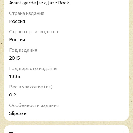
песенной формы, суть музыки Вежливого отказа".
Avant-garde Jazz, Jazz Rock
Группа существует и выступает по сей день,
Страна издания
отметив свой 30-летний юбилей.
Россия
Страна производства
Россия
Год издания
2015
Год первого издания
1995
Вес в упаковке (кг)
0.2
Особенности издания
Slipcase