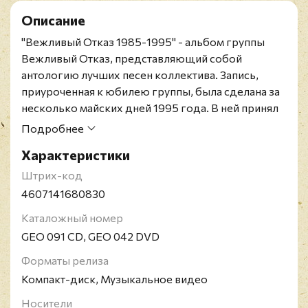
Описание
"Вежливый Отказ 1985-1995" - альбом группы
Вежливый Отказ, представляющий собой
антологию лучших песен коллектива. Запись,
приуроченная к юбилею группы, была сделана за
несколько майских дней 1995 года. В ней принял
участие трубач Андрей Соловьёв, позже
Подробнее
вошедший в состав группы.
Характеристики
Именно этот сборник раннего творчества
Вежливого отказа так и остался самой известной
Штрих-код
их пластинкой, - во многом благодаря
4607141680830
Всесоюзной фирме грамзаписи "Мелодия",
Каталожный номер
выпустившей ее в 1989 году невероятным для
GEO 091 CD, GEO 042 DVD
наших дней тиражом. Во многом, но не во всем -
свою роль сыграл и сам музыкальный материал.
Форматы релиза
Для виниловой пластинки были отобраны самые
Компакт-диск, Музыкальное видео
сильные вещи со второго магнитоальбома "Пыль
Носители
на ботинках" (1987) плюс одна композиция ("Я