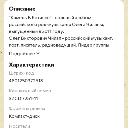
Описание
"Камень В Ботинке" - сольный альбом
российского рок-музыканта Олега Чилапы,
выпущенный в 2011 году.
Олег Викторович Чилап - российский музыкант,
поэт, писатель, радиоведущий. Лидер группы
Оптимальный вариант, автор более 250 песен,
Подробнее
часть из которых издана на 14 компакт-дисках.
Характеристики
Штрих-код
4601250372518
Каталожный номер
SZCD 7251-11
Форматы релиза
Компакт-диск
Носители