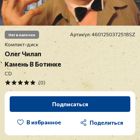
Артикул:
4601250372518SZ
Нет в наличии
Компакт-диск
Олег Чилап
Камень В Ботинке
CD
(0)
Подписаться
В избранное