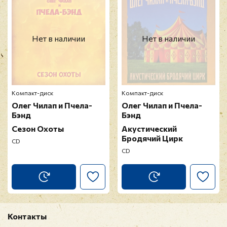
Прикрепить фото
Оставить отзыв
Нет в наличии
Нет в наличии
Перед публикацией отзывы проходят
модерацию
Компакт-диск
Компакт-диск
Олег Чилап и Пчела-
Олег Чилап и Пчела-
Бэнд
Бэнд
Сезон Охоты
Акустический
Бродячий Цирк
CD
CD
Контакты