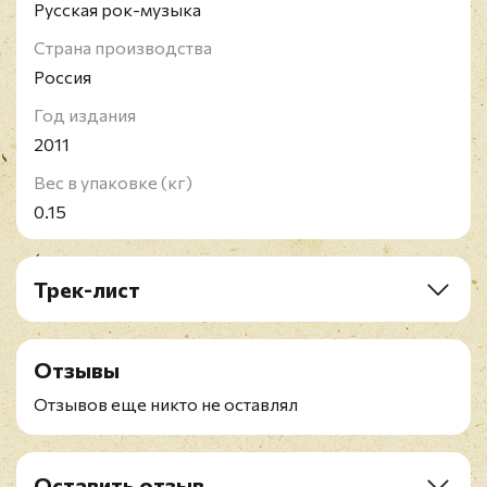
Русская рок-музыка
Страна производства
Россия
Год издания
2011
Вес в упаковке (кг)
0.15
Трек-лист
1. Intro. Шепотом Катится Камень В Ботинке
2. Камень В Ботинке
Отзывы
3. Весна. Продолжение
4. Моцарт
Отзывов еще никто не оставлял
5. Перепелочка
6. Как Жаль
7. Дорога К Дому
Оставить отзыв