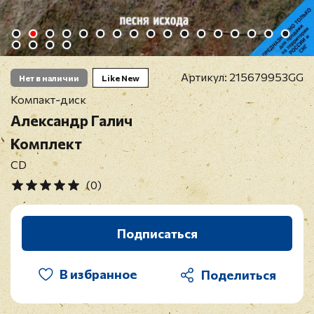
Артикул:
215679953GG
Нет в наличии
Like New
Компакт-диск
Александр Галич
Комплект
CD
(0)
Подписаться
В избранное