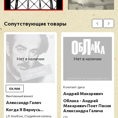
Прикрепить фото
Оставить отзыв
Сопутствующие товары
Перед публикацией отзывы проходят
модерацию
Нет в наличии
Нет в наличии
Компакт-диск
EX/NM
Андрей Макаревич
Винтажный винил
Облака - Андрей
Александр Галич
Макаревич Поет Песни
Когда Я Вернусь...
Александра Галича
LP, Альбом, Студийная запись
CD