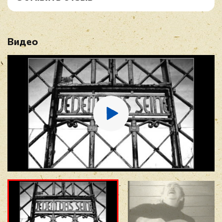
CD8: Русские плачи (1998)
Рейтинг
*
CD9: Песня Исхода (1998)
CD10: Песня об Отчем Доме (1998)
Видео
Имя
*
E-mail
*
Отзыв
*