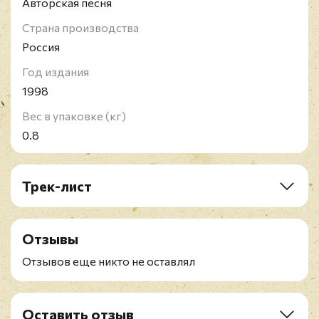
Авторская песня
Страна производства
Россия
Год издания
1998
Вес в упаковке (кг)
0.8
Трек-лист
CD1: На реках вавилонских (1998)
CD2: Женские песни (1998)
Отзывы
CD3: Поэма о Сталине (1998)
CD4: Облака плывут в Абакан (1998)
Отзывов еще никто не оставлял
CD5: Литераторские мостки (1998)
CD6: Разговор с музой (1998)
CD7: Вальс его Величества (1998)
Оставить отзыв