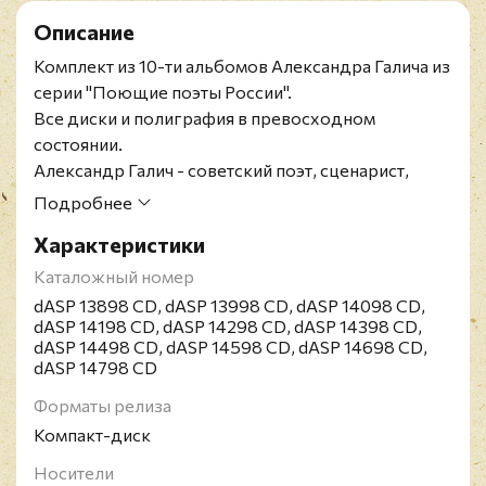
Описание
Комплект из 10-ти альбомов Александра Галича из
серии "Поющие поэты России".
Все диски и полиграфия в превосходном
состоянии.
Александр Галич - советский поэт, сценарист,
драматург, прозаик, автор и исполнитель
Подробнее
собственных песен. Член Народно-Трудового
Характеристики
Союза российских солидаристов (НТС). Галич -
литературный псевдоним, составленный из букв
Каталожный номер
собственных фамилии (Г), имени (Ал) и отчества
dASP 13898 CD, dASP 13998 CD, dASP 14098 CD,
(ич).
dASP 14198 CD, dASP 14298 CD, dASP 14398 CD,
dASP 14498 CD, dASP 14598 CD, dASP 14698 CD,
dASP 14798 CD
Форматы релиза
Компакт-диск
Носители