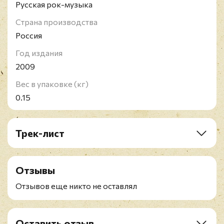
Русская рок-музыка
Страна производства
Россия
Год издания
2009
Вес в упаковке (кг)
0.15
Трек-лист
1. Даже если на это уйдет вся моя жизнь
2. Стоять
Отзывы
3. Венецианская
4. Протрезветь
Отзывов еще никто не оставлял
5. Две души
6. Мы
7. В руках дурака
Оставить отзыв