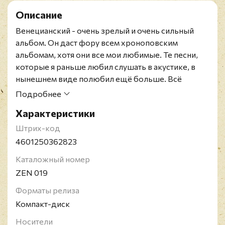
Описание
Венецианский - очень зрелый и очень сильный
альбом. Он даст фору всем хроноповским
альбомам, хотя они все мои любимые. Те песни,
которые я раньше любил слушать в акустике, в
нынешнем виде полюбил ещё больше. Всё
бережно и красиво получилось. "В руках дурака",
Подробнее
"Джек Воробей" и "Саундчек" - вообще
Характеристики
шедевры". Захар Прилепин
Штрих-код
4601250362823
Каталожный номер
ZEN 019
Форматы релиза
Компакт-диск
Носители