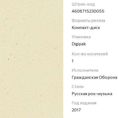
себя панк-рок и постп
Штрих-код
сохранявшимся на прот
4608715230055
эволюционировала в а
Форматы релиза
рока, а в 1990-х годах
Компакт-диск
шугейза. Гражданская 
влиятельных панк-рок-
Упаковка
году.
Digipak
Кол-во носителей
1
Исполнители
Гражданская Оборона
Стили
Русская рок-музыка
Год издания
2017