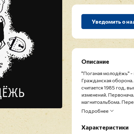
Уведомить о на
Описание
"Поганая молодёжь" -
Гражданская оборона.
считается 1985 год, в
изменений. Первонача
магнитоальбома. Пере
в 2006 году. Данное п
Подробнее
Гражданская оборона -
8 ноября 1984 года в
Характеристики
Рябиновым. Музыка кол