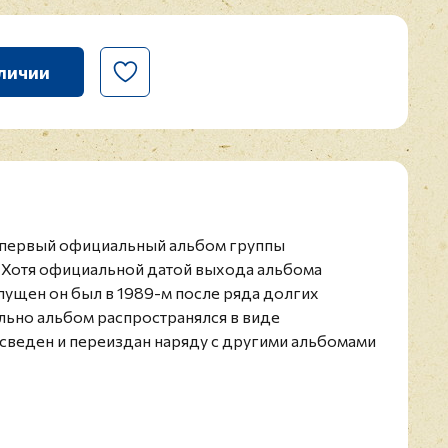
личии
 первый официальный альбом группы
 Хотя официальной датой выхода альбома
ыпущен он был в 1989-м после ряда долгих
льно альбом распространялся в виде
сведен и переиздан наряду с другими альбомами
ереиздание 2017 года.
 советская и российская рок-группа, основанная
 Омске Егором Летовым и Константином
лектива на начальном этапе представляла из