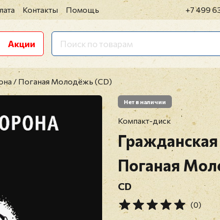
лата
Контакты
Помощь
+7 499 6
Акции
она / Поганая Молодёжь (CD)
Нет в наличии
Компакт-диск
Гражданская
Поганая Мо
CD
(0)