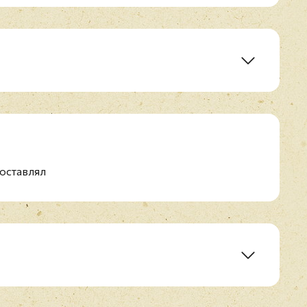
рений
ть
аких, Как Ты)
оставлял
млю
оение