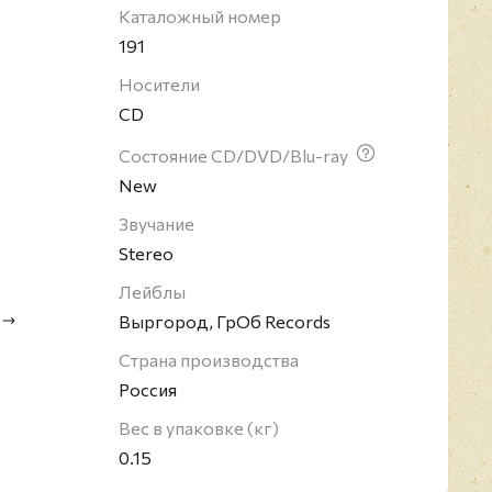
анк с сильным гаражным влиянием,
Каталожный номер
яжении всего творчества, к концу 1980-х годов
191
вангардный хардкор-панк с элементами нойз-
Носители
 сместилась в сторону психоделического рока и
CD
оборона являлась одной из наиболее
групп СССР и России. Группа распалась в 2008
Состояние CD/DVD/Blu-ray
New
Звучание
Stereo
Лейблы
Выргород, ГрОб Records
Страна производства
Россия
Вес в упаковке (кг)
0.15