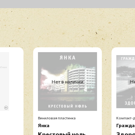
Нет в наличии
Не
Виниловая пластинка
Компакт-д
Янка
Гражда
Крестовый ноль
Здоро