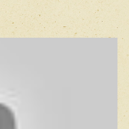
E-mail
*
ела
азал: "Ништяк"
Прикрепить фото
Оставить отзыв
икацией отзывы проходят модерацию