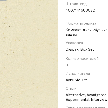
Также издание содержи
Штрих-код
размером 27 Х 34 см.
4607141680632
АукцЫон - советская и
Фёдоровым в Ленинград
Форматы релиза
Группа экспериментиро
Компакт-диск, Музыка
этапах творчества эле
видео
Упаковка
Digipak, Box Set
Кол-во носителей
3
Исполнители
АукцЫон
Стили
Alternative, Avantgarde,
Experimental, Interview
Страна производства