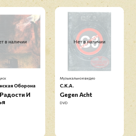
т в наличии
Нет в наличии
иск
Музыкальное видео
нская Оборона
С.К.А.
 Радости И
Gegen Acht
ья
DVD