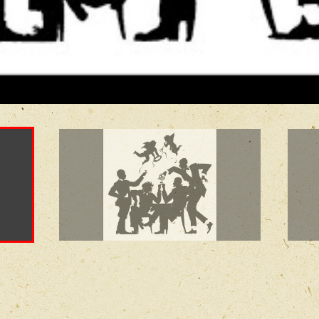
8. Льёт Дождём Июнь
9. Мы Всех Лучше
В Гостях У Евгения Пр
10. Интервью Анатоли
11. Льёт Дождём Июн
12. Игра На Флейте
13. Самолёт
14. Жалоба Повешенн