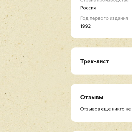
Россия
Год первого издания
1992
Трек-лист
CD1: Чайник Вина
1. Орландина
2. И Ночь И День
3. Тайна
Отзывы
4. Слепой
5. Дети
Отзывов еще никто не 
6. Внутри Собаки
7. Конь Унёс Любимог
8. Чайник Вина