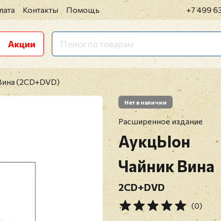
лата
Контакты
Помощь
+7 499 6
Акции
Вина (2CD+DVD)
Нет в наличии
Расширенное издание
АукцЫон
Чайник Вина
2CD+DVD
(0)