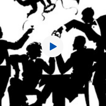
13. В Перине
14. Жалоба Повешено
15. Песня Шарманщик
16. Конь Унёс Любимо
Перед публ
17. Облака
18. Криво-Криво
19. Милая Моя
20. Мы Всех Лучше
21. Замысел Совместн
DVD: Прощальный Чай
Концерт В Балтийском
1. В Ожидании Хвоста
2. Интеллигент И Русс
3. Истинный Темперам
4. Говнюк В Ивняке
5. Прощание Со Степ
6. Вальс-Жалоба Сол
7. Не Вижу Птиц Я