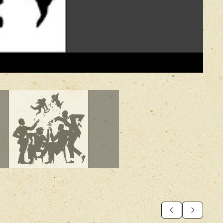
ицкера (СПб), Февраль 1992
я Гуницкого
ь
ого