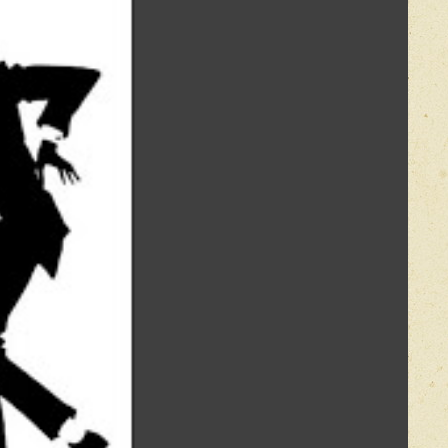
Оставить отзыв
го
а
го
икацией отзывы проходят модерацию
ой Работы С «АукцЫоном»
ник Вина
 Доме (СПб), Февраль 1992
кий
ент
ью
женицыну