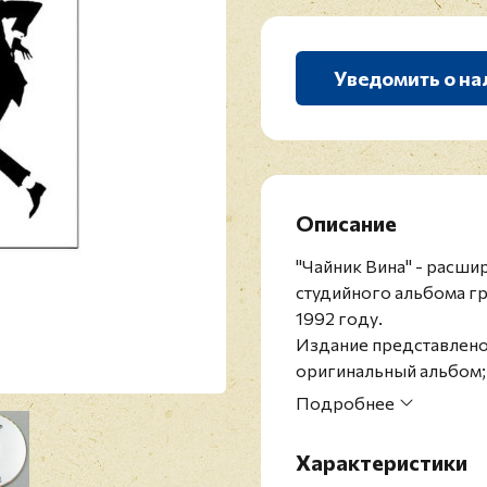
Уведомить о на
Описание
"Чайник Вина" - расш
студийного альбома г
1992 году.
Издание представлено 
оригинальный альбом; 
Хвостенко в Париже (в
Подробнее
также интервью Джорд
Хвоста с АукцЫоном в 
Характеристики
квартирника Хвоста в 