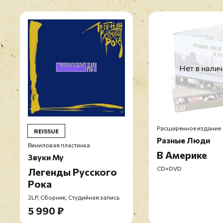
Нет в нали
Расширенное издание
REISSUE
Разные Люди
Виниловая пластинка
В Америке
Звуки Му
CD+DVD
Легенды Русского
Рока
2LP, Сборник, Студийная запись
5 990 ₽