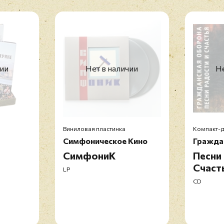
чии
Нет в наличии
Не
Виниловая пластинка
Компакт-д
Симфоническое Кино
Гражда
СимфониК
Песни
Счаст
LP
CD