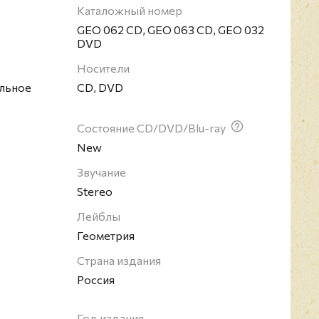
т 28-ми страничный буклет и плакат-газету
Каталожный номер
GEO 062 CD, GEO 063 CD, GEO 032
 российская рок-группа, основанная Леонидом
DVD
е. Датой основания группы считается 1978 год.
Носители
вала в различных стилях, совмещая на разных
льное
CD, DVD
менты постпанка, джаза и новой волны.
Состояние CD/DVD/Blu-ray
New
Звучание
Stereo
Лейблы
Геометрия
Страна издания
Россия
Год издания