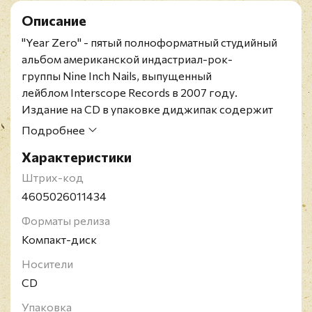
Описание
"Year Zero" - пятый полноформатный студийный
альбом американской индастриал-рок-
группы Nine Inch Nails, выпущенный
лейблом Interscope Records в 2007 году.
Издание на CD в упаковке диджипак содержит
24-страничный буклет.
Подробнее
Американская команда Nine Inch Nails,
Характеристики
исполняющая преимущественно индастриал-рок,
образовалась в 1988 году. Единственным
Штрих-код
официальным участником группы является Трент
4605026011434
Резнор, все остальные музыканты - приходящие.
Форматы релиза
Трент Резнор никогда не ограничивал Nine Inch
Компакт-диск
Nails жанровыми рамками, благодаря чему
творчество группы любимо самым широким
Носители
кругом слушателей - от рокеров и металлистов до
CD
любителей индастриала и электроники. В активе
Упаковка
Nine Inch Nails две премии Грэмми, 20 миллионов