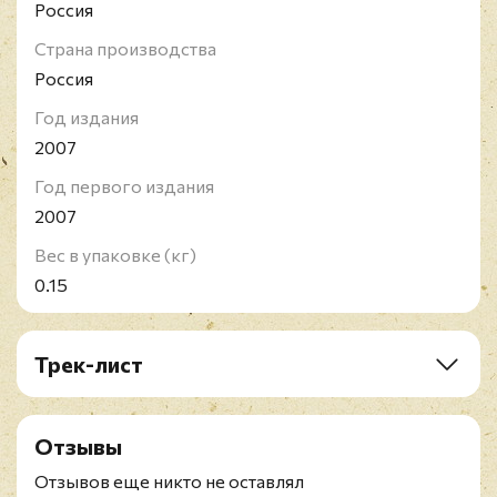
Россия
Страна производства
Россия
Год издания
2007
Год первого издания
2007
Вес в упаковке (кг)
0.15
Трек-лист
1. Hyperpower!
2. The Beginning Of The End
Отзывы
3. Survivalism
4. The Good Soldier
Отзывов еще никто не оставлял