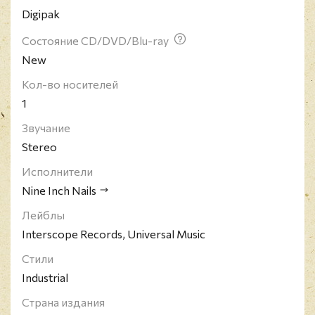
Digipak
проданных пластинок и 94 место в списке "100
величайших рок-артистов всех времён" журнала
Состояние CD/DVD/Blu-ray
Rolling Stone.
New
Кол-во носителей
1
Звучание
Stereo
Исполнители
Nine Inch Nails
Лейблы
Interscope Records, Universal Music
Стили
Industrial
Страна издания