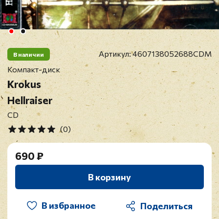
Артикул:
4607138052688CDM
В наличии
Компакт-диск
Krokus
Hellraiser
CD
(0)
690 ₽
В корзину
В избранное