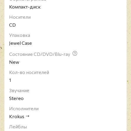
Money Марк Стораче. В таком составе был записан
Компакт-диск
альбом "Metal Rendez-vous" (1980).
Носители
CD
Упаковка
Jewel Case
Состояние CD/DVD/Blu-ray
New
Кол-во носителей
1
Звучание
Stereo
Исполнители
Krokus
Лейблы