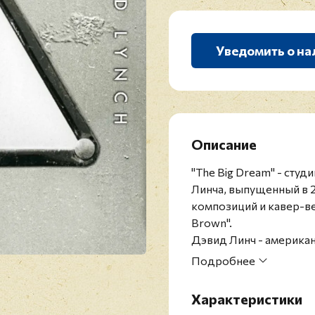
Уведомить о на
Описание
"The Big Dream" - сту
Линча, выпущенный в 2
композиций и кавер-вер
Brown".
Дэвид Линч - американ
художник, фотограф. 
Подробнее
независимого кинемат
ветвь" и приза за реж
Характеристики
"Золотого льва" за вк