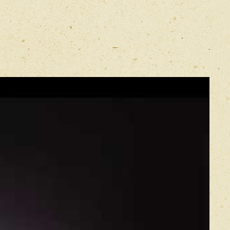
E-mail
*
Прикрепить фото
Оставить отзыв
икацией отзывы проходят модерацию