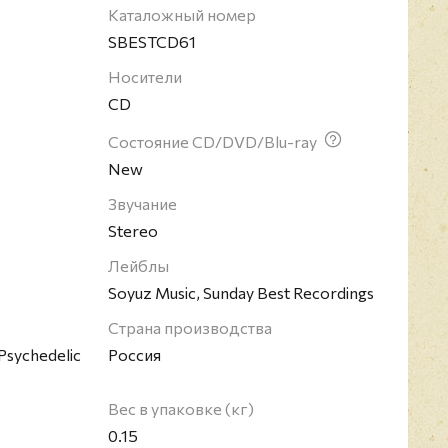
зета "Гардиан" назвала его "самым важным
Каталожный номер
ней эпохи". Портал AllMovie - "человеком
SBESTCD61
енном американском кинематографе", а успех
Носители
у титул Первого популярного сюрреалиста.
CD
Состояние CD/DVD/Blu-ray
New
Звучание
Stereo
Лейблы
Soyuz Music, Sunday Best Recordings
Страна производства
 Psychedelic
Россия
Вес в упаковке (кг)
0.15