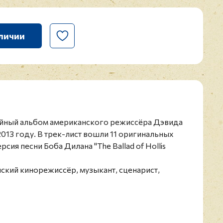
личии
дийный альбом американского режиссёра Дэвида
013 году. В трек-лист вошли 11 оригинальных
сия песни Боба Дилана "The Ballad of Hollis
ский кинорежиссёр, музыкант, сценарист,
Является представителем американского
ографа. Лауреат премии "Золотая пальмовая
иссуру Каннского кинофестиваля, а также
лад в мировой кинематограф. Офицер ордена