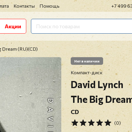
лата
Контакты
Помощь
+7 499 6
Акции
ig Dream (RU)(CD)
Нет в наличии
Компакт-диск
David Lynch
The Big Drea
CD
(0)