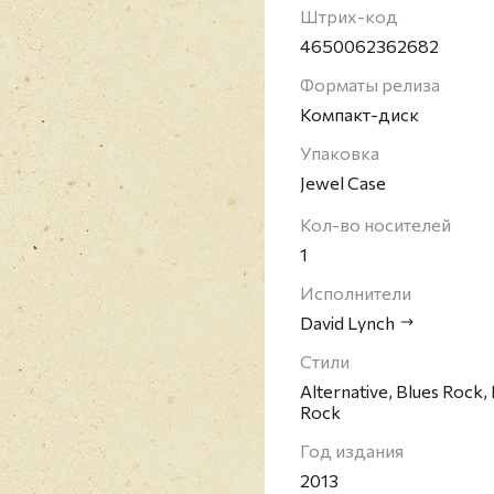
Почётного легиона. Га
Штрих-код
кинорежиссёром нынеш
4650062362682
Возрождения в соврем
Форматы релиза
его фильмов принёс ем
Компакт-диск
Упаковка
Jewel Case
Кол-во носителей
1
Исполнители
David Lynch
Стили
Alternative, Blues Rock,
Rock
Год издания
2013