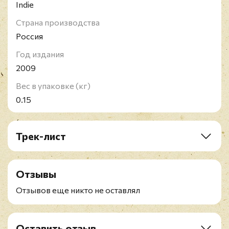
Indie
Страна производства
Россия
Год издания
2009
Вес в упаковке (кг)
0.15
Трек-лист
1. The Crowning
2. Stronger Than Jesus
Отзывы
3. Bear On The Beach
4. Love Has Left The Room
Отзывов еще никто не оставлял
5. Golden Teeth And Silver Medals
6. Here Are Many Wild Animals
7. Chinatown
Оставить отзыв