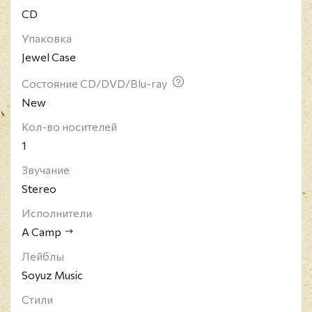
CD
но в самой эффектной мелодии "It's Not Easy To Be
Human" Нина Перссон возвращается к краскам
Упаковка
The Cardigans.
Jewel Case
Состояние CD/DVD/Blu-ray
New
Кол-во носителей
1
Звучание
Stereo
Исполнители
A Camp
Лейблы
Soyuz Music
Стили