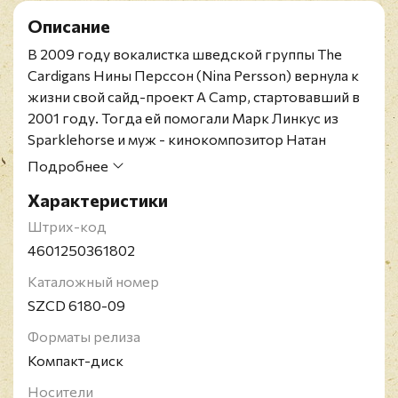
Описание
В 2009 году вокалистка шведской группы The
Cardigans Нины Перссон (Nina Persson) вернула к
жизни свой сайд-проект A Camp, стартовавший в
2001 году. Тогда ей помогали Марк Линкус из
Sparklehorse и муж - кинокомпозитор Натан
Ларсон. Теперь к компании примкнули Джоан
Подробнее
Вассер (Joan As A Policewoman), барабанщик
Характеристики
Guided By Voices Кевин Марч и экс-гитарист
Smashing Pumpkins Джеймс Иха.
Штрих-код
"Colonia" не слишком впечатляет поначалу, но уже
4601250361802
на песне "Golden Teeth And Silver Medals" (дуэт с
Каталожный номер
шведским бардом Николаем Дунгером)
SZCD 6180-09
прорезается золотой шестидесятнический
мелодизм в духе Пола Анки, и в песнях
Форматы релиза
"Chinatown" и "My America" A Camp приводит в
Компакт-диск
окончательный восторг. В целом "Colonia" -
Носители
богато отделанный поп на оси Патти Смит-Шер,