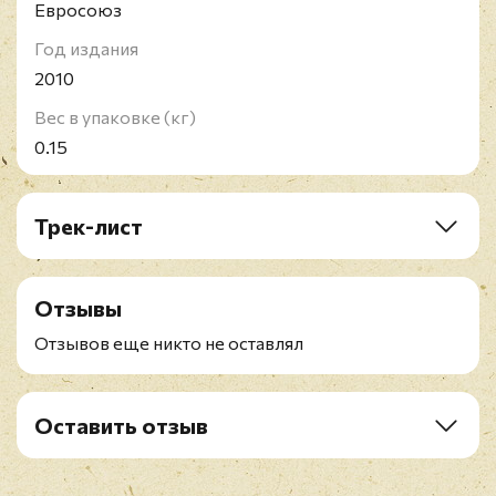
Евросоюз
Год издания
2010
Вес в упаковке (кг)
0.15
Трек-лист
1. Your Betrayal
2. Fever
Отзывы
3. The Last Fight
4. A Place Where You Belong
Отзывов еще никто не оставлял
5. Pleasure And Pain
6. Alone
7. Breaking Out, Breaking Down
Оставить отзыв
8. Bittersweet Memories
Рейтинг
*
9. Dignity
10. Begging For Mercy