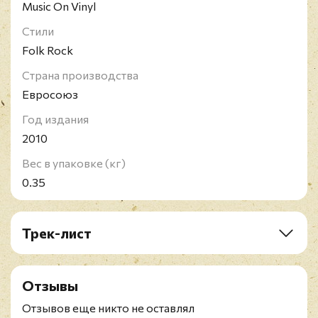
Music On Vinyl
Стили
Folk Rock
Страна производства
Евросоюз
Год издания
2010
Вес в упаковке (кг)
0.35
Трек-лист
A1. The Times They Are A-Changin'
A2. Ballad Of Hollis Brown
Отзывы
A3. With God On Our Side
A4. One Too Many Mornings
Отзывов еще никто не оставлял