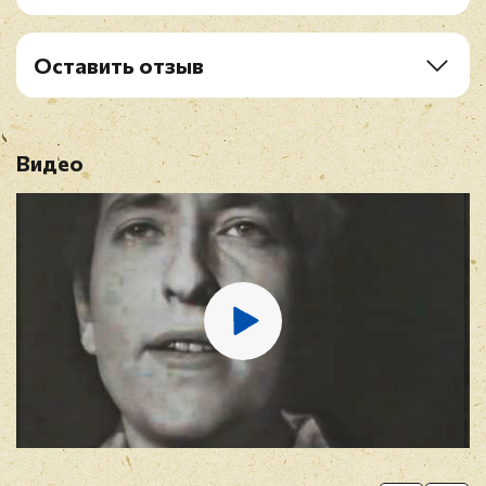
A5. North Country Blues
B1. Only A Pawn In Their Game
B2. Boots Of Spanish Leather
Оставить отзыв
B3. When The Ship Comes In
Рейтинг
*
B4. The Lonesome Death Of Hattie Carroll
B5. Restless Farewell
Видео
Имя
*
E-mail
*
Отзыв
*