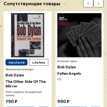
Сопутствующие товары
Прикрепить фото
Оставить отзыв
Перед публикацией отзывы проходят
модерацию
Компакт-диск
Out of print
Like New
Bob Dylan
Музыкальное видео
Fallen Angels
Bob Dylan
CD
The Other Side Of The
Mirror
DVD, Альбом, Концертная
запись
790 ₽
990 ₽