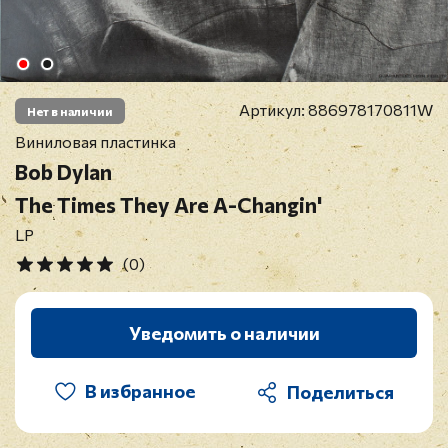
Артикул:
886978170811W
Нет в наличии
Виниловая пластинка
Bob Dylan
The Times They Are A-Changin'
LP
(0)
Уведомить о наличии
В избранное