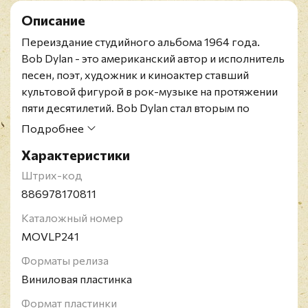
Описание
Переиздание студийного альбома 1964 года.
Bob Dylan - это американский автор и исполнитель
песен, поэт, художник и киноактер ставший
культовой фигурой в рок-музыке на протяжении
пяти десятилетий. Bob Dylan стал вторым по
значимости исполнителем в истории музыки по
Подробнее
версии журнала "Rolling Stone". В Соединенных
Характеристики
Штатах Америки многие песни Bob Dylan стали
гимнами движения за гражданские права и
Штрих-код
антивоенного движения. Певец получил 9 премий
886978170811
"Грэмми", 5 его песен вошли в список "500 песен,
Каталожный номер
повлиявших на рок-н-ролл". Bob Dylan введен в
MOVLP241
зал славы рок-н-ролла в 1988 году.
Форматы релиза
Виниловая пластинка
Формат пластинки