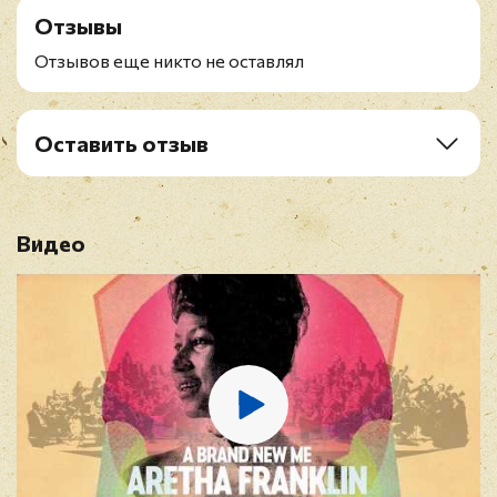
Отзывы
Gonna Do)
Отзывов еще никто не оставлял
Оставить отзыв
Рейтинг
*
Видео
Имя
*
E-mail
*
Отзыв
*