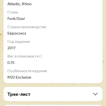
Atlantic, Rhino
Стили
Funk/Soul
Страна производства
Евросоюз
Год издания
2017
Вес в упаковке (кг)
0.15
Особенности издания
RSD Exclusive
Трек-лист
A1. Respect
B1. Until You Come Back To Me (That's What I'm