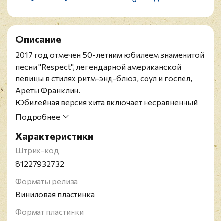
Описание
2017 год отмечен 50-летним юбилеем знаменитой
песни "Respect", легендарной американской
певицы в стилях ритм-энд-блюз, соул и госпел,
Ареты Франклин.
Юбилейная версия хита включает несравненный
голос знаменитой дивы, объединенный с новыми
Подробнее
оркестровыми аранжировками, записанными в
Характеристики
знаменитой лондонской Abbey Road Studios, и
совершенно новыми бэк-вокальными партиями,
Штрих-код
во главе с обладательницей Грэмми Патти Остин.
81227932732
На второй стороне сингла, который выходит
Форматы релиза
ограниченным тиражом на 7-дюймовом виниле
Виниловая пластинка
специально для RSD 2017 Black Friday, можно
услышать трек "Until You Come Back To Me (That's
Формат пластинки
What I'm Gonna Do)".