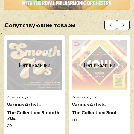
Сопутствующие товары
Прикрепить фото
Оставить отзыв
Нет в наличии
Нет в наличии
Перед публикацией отзывы проходят
модерацию
Компакт-диск
Компакт-диск
Various Artists
Various Artists
The Collection: Smooth
The Collection: Soul
70s
CD
CD