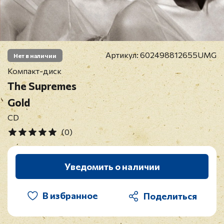
Артикул:
602498812655UMG
Нет в наличии
Компакт-диск
The Supremes
Gold
CD
(0)
Уведомить о наличии
В избранное