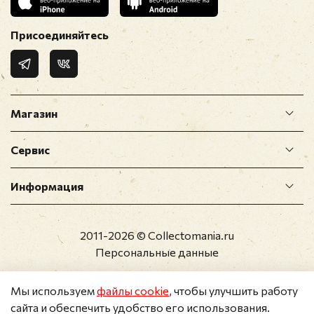
9. The Supremes - The Composer
10. Diana Ross & The Supremes And The Temptations
Присоединяйтесь
- I'm Gonna Make You Love Me
11. The Supremes - Stoned Love
12. The Supremes - I'm Gonna Let My Heart Do The
Walking
13. The Supremes - Floy Joy
Магазин
14. The Supremes - Nathan Jones
15. The Supremes - The Sha-La Bandit
Сервис
16. The Supremes - Up The Ladder To The Roof
17. The Supremes - You're My Driving Wheel
Информация
18. The Supremes - Everybody's Got The Right To
Love
19. The Supremes - Bad Weather
2011-2026 © Collectomania.ru
20. The Supremes - Love Train
Персональные данные
Мы используем
файлы cookie
, чтобы улучшить работу
сайта и обеспечить удобство его использования.