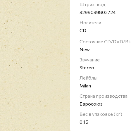
TV on The Radio, Файст
Штрих-код
Дэвидом Бирном, Джо
3299039802724
Soundsystem, The Nati
Носители
Энтони Брэкстоном. Ег
CD
вышел в 2008 году. За 
Judges, выпущенный на 
Состояние CD/DVD/Bl
номинированный на муз
New
также пишет музыку дл
Звучание
полнометражных рабо
Stereo
Лейблы
Milan
Страна производства
Евросоюз
Вес в упаковке (кг)
0.15