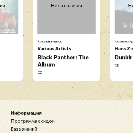
чии
Нет в наличии
Не
Компакт-диск
Компакт-д
Various Artists
Hans Z
Black Panther: The
Dunkir
Album
CD
CD
Информация
Программа скидок
База знаний