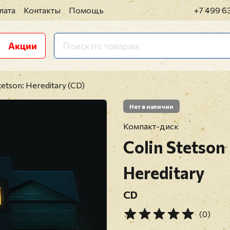
лата
Контакты
Помощь
+7 499 6
Акции
tetson: Hereditary (CD)
Нет в наличии
Компакт-диск
Colin Stetson
Hereditary
CD
(0)