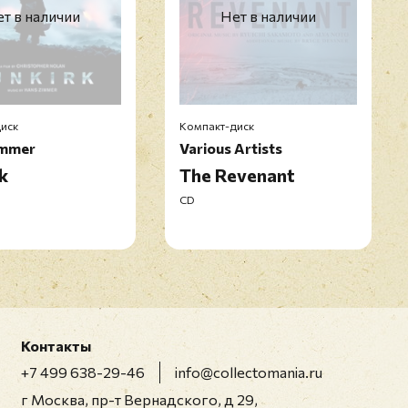
т в наличии
Нет в наличии
иск
Компакт-диск
immer
Various Artists
k
The Revenant
CD
Контакты
+7 499 638-29-46
info@collectomania.ru
г Москва, пр-т Вернадского, д 29,