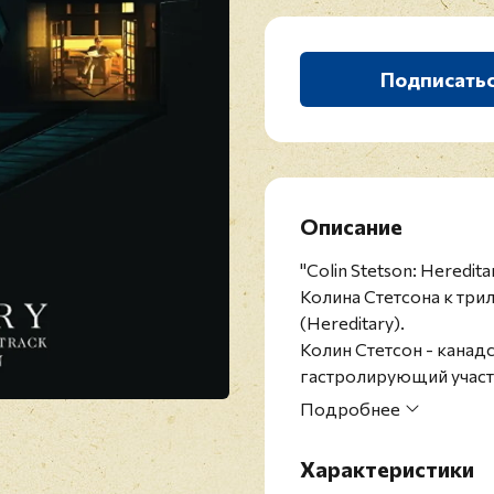
Подписать
Описание
"Colin Stetson: Heredi
Колина Стетсона к три
(Hereditary).
Колин Стетсон - канад
гастролирующий участни
Родился в Анн-Арборе
Подробнее
Помимо бас-саксофона,
валторне, флейте и кор
Характеристики
ролях с многими музыка