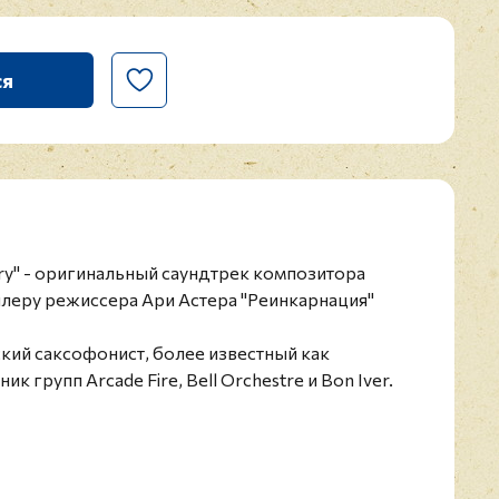
ся
tary" - оригинальный саундтрек композитора
ллеру режиссера Ари Астера "Реинкарнация"
ский саксофонист, более известный как
к групп Arcade Fire, Bell Orchestre и Bon Iver.
 и в настоящее время проживает в Монреале.
 играет также на кларнете, бас-кларнете,
нете. Стетсон выступал и записывался на разных
нтами, в том числе с Томом Уэйтсом, Arcade Fire,