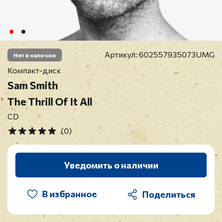
Артикул:
602557935073UMG
Нет в наличии
Компакт-диск
Sam Smith
The Thrill Of It All
CD
(0)
Уведомить о наличии
В избранное