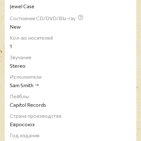
Jewel Case
истинных продаж, став первым для Смита
чарттоппером в США. Он также стал его первым
Состояние CD/DVD/Blu-ray
диском на позиции № 1 в Канаде (Canadian Albums
New
Chart), с дебютным тиражом 16,000 единиц,
включая 9,500 копий.
Кол-во носителей
1
Звучание
Stereo
Исполнители
Sam Smith
Лейблы
Capitol Records
Страна производства
Евросоюз
Год издания