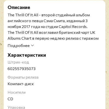
Описание
The Thrill Of It All - второй студийный альбом
английского певца Сэма Смита, изданный 3
ноября 2017 года на студии Capitol Records.
The Thrill Of It All возглавил британский чарт UK
Albums Chart в первую недлею релиза с тиражом
97,328 комбинированных единиц (включая 83,637
Подробнее
продаж и 13,691 эквивалентных стрим-продаж),
Характеристики
дав Смиту его второй чарттоппер в
Великобриании, после его дебютного успешного
Штрих-код
альбмоа In The Lonely Hour (2014). В Австралии
602557935073
диск дебютировал на позиции № 2 в ARIA Albums
Форматы релиза
Chart, как и его предыдущий альбом In The Lonely
Компакт-диск
Hour. Он также дебютировал на позиции № 1 в
Ирландии и Шотландии.
Носители
Альбом возглавил американский хит-парад
CD
Billboard 200 с тиражом 237,000 альбомных
Упаковка
эквивалентных единиц, включая 185,000