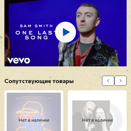
13. Scars
14. One Day At A Time
E-mail
*
Отзыв
*
Сопутствующие товары
Прикрепить фото
Оставить отзыв
Нет в наличии
Нет в наличии