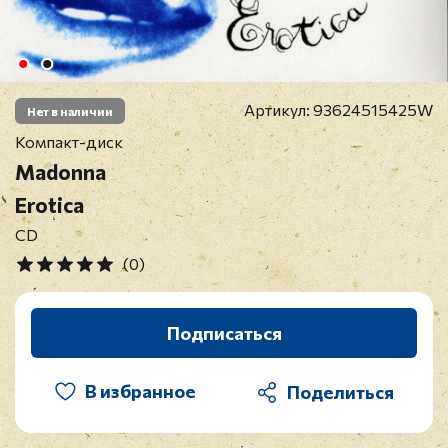
Артикул:
93624515425W
Нет в наличии
Компакт-диск
Madonna
Erotica
CD
(0)
Подписаться
В избранное