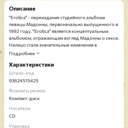
Описание
"Erotica" - переиздание студийного альбома
певицы Мадонны, первоначально выпущенного в
1992 году. "Erotica" является концептуальным
альбомом, отражающим взгляд Мадонны о сексе.
Налицо стали значительные изменения в
музыкальной стилистике: запись не походила на
Подробнее
работы, которые певица делала ранее, в 1980-е
Характеристики
годы. В звучании присутствуют многочисленные
танцевальные и хип-хоп элементы, вокал также
Штрих-код
претерпел изменения: Мадонна больше шептала,
93624515425
нежели пела. Несмотря на хорошие продажи,
Форматы релиза
альбом стал первой записью, начиная с
Компакт-диск
дебютного альбома Мадонны, композиции с
которой не попали на верхние строки чартов США
Носители
и Великобритании. Во многих рецензиях альбом
CD
воспринимался не самостоятельным продуктом, а
Упаковка
лишь дополнением к книге "Секс" (что связано