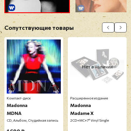
Прикрепить фото
Оставить отзыв
Сопутствующие товары
Перед публикацией отзывы проходят
модерацию
Нет в наличии
Компакт-диск
Расширенное издание
Madonna
Madonna
MDNA
Madame X
CD, Альбом, Студийная запись
2CD+MC+7" Vinyl Single