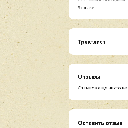
Slipcase
Трек-лист
CD1: Stories (2002)
1. Southside Story
2. Dirty Water
3. Feels Just Like Home
Отзывы
4. Kids Got The Blues
5. The Witchinghour
Отзывов еще никто не 
6. Oh, Leadbelly
7. Demons In The Night
8. Pride And Faith
9. Kokomo
10. Romance Classified
Оставить отзыв
11. I Wished I Had