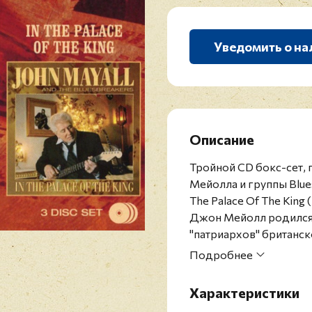
Уведомить о на
Описание
Тройной СD бокс-сет,
Мейолла и группы Bluesb
The Palace Of The King 
Джон Мейолл родился в
"патриархов" британск
им же группе Bluesbre
Подробнее
играл со многими изве
Fleetwood, Peter Gree
Характеристики
музыканта насчитывае