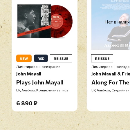
Нет в нали
NEW
RSD
REISSUE
REISSUE
Лимитированное издание
Лимитированное изда
John Mayall
John Mayall & Fri
Plays John Mayall
Along For The
LP, Альбом, Концертная запись
LP, Альбом, Студийная
6 890 ₽