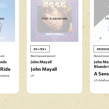
чии
Нет в наличии
Не
EX+/EX+
REISSUE
ние
Винтажный винил
Виниловая
ends
John Mayall
John Ma
Bluesbr
 Ride
John Mayall
A Sens
 запись
LP
LP, Альбом