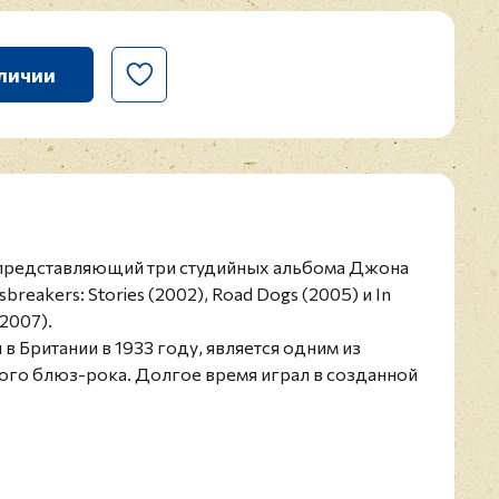
личии
 представляющий три студийных альбома Джона
reakers: Stories (2002), Road Dogs (2005) и In
(2007).
 Британии в 1933 году, является одним из
ого блюз-рока. Долгое время играл в созданной
akers, также выпускал сольные пластинки. Джон
стными музыкантами, включая Eric Clapton, Mick
n, Dave Navarro и другими. В дискографии
тся больше восьми десятков альбомов.