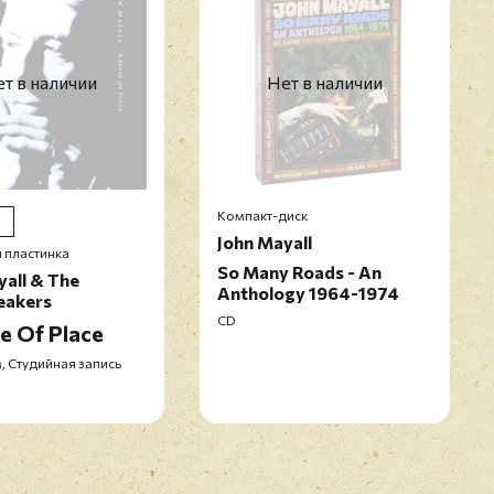
т в наличии
Нет в наличии
Компакт-диск
John Mayall
 пластинка
So Many Roads - An
yall & The
Anthology 1964-1974
eakers
CD
e Of Place
, Студийная запись