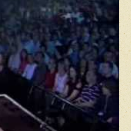
икацией отзывы проходят модерацию
The King (2007)
ove Me
e Other Time
n
y Day
e Day
d
ay