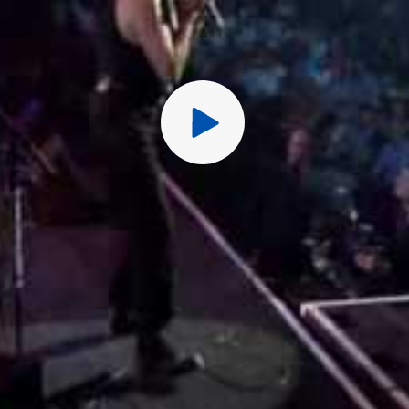
15. Scrambling
Перед публ
CD3: In The Palace Of 
1. You Know That You L
2. Going Down
3. Some Other Day, Som
4. Palace Of The King
5. I'd Rather Be Blind
6. Time To Go
7. Big Legged Woman
8. Now I've Got A Woma
9. I Love You More Ever
10. Help Me Through Th
11. Cannonball Shuffle
12. You've Got Me Licke
13. King Of The Kings
14. Living On The Highw