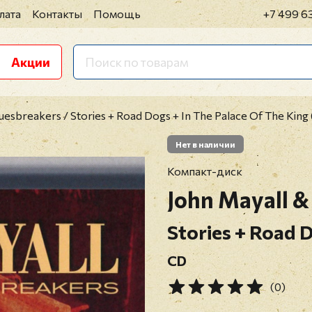
лата
Контакты
Помощь
+7 499 6
Акции
uesbreakers / Stories + Road Dogs + In The Palace Of The King
Нет в наличии
Компакт-диск
John Mayall &
Stories + Road D
CD
(0)