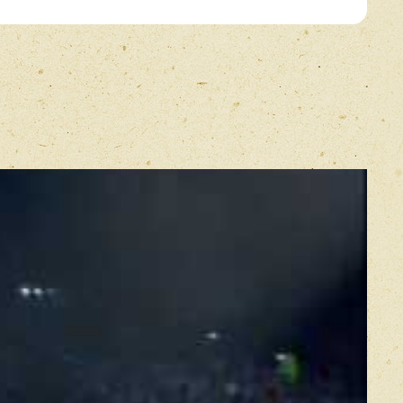
e Devil
E-mail
*
)
bourhood
Прикрепить фото
ound
Оставить отзыв