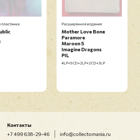
 пластинка
Расширенное издание
blic
Mother Love Bone
Paramore
n
Maroon 5
Imagine Dragons
PIL
4LP+5CD+2LP+2CD+3LP
Контакты
+7 499 638-29-46
info@collectomania.ru