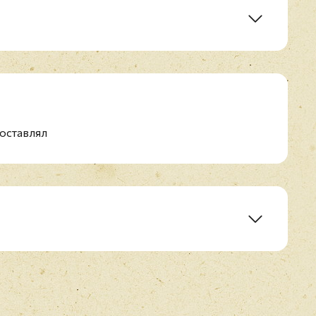
оставлял
E-mail
*