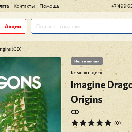
лата
Контакты
Помощь
+7 499 6
Акции
igins (CD)
Нет в наличии
Компакт-диск
Imagine Drag
Origins
CD
(0)