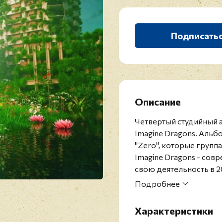
Подписать
Описание
Четвертый студийный 
Imagine Dragons. Альбо
"Zero", которые группа
Imagine Dragons - сов
свою деятельность в 2
первый альбом группа 
Подробнее
уже в 2013 году удосто
версии журнала Billboar
Характеристики
большим роковым хитом