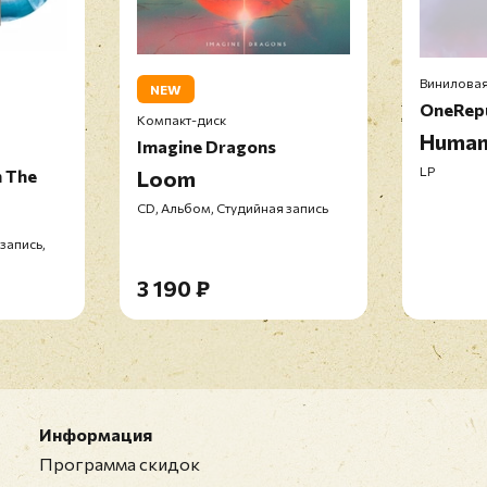
Виниловая
NEW
OneRepu
Компакт-диск
Huma
Imagine Dragons
LP
m The
Loom
CD, Альбом, Студийная запись
запись,
3 190 ₽
Информация
Программа скидок