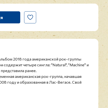
ся
альбом 2018 года американской рок-группы
м содержит четыре сингла: "Natural", "Machine" и
 представила ранее.
ременная американская рок-группа, начавшая
008 году и образованная в Лас-Вегасе. Свой
выпустила только в 2012 году и благодаря ему,
илась звания: "Самые яркие новые звёзды", по
d. В то время, как тек "Radioactive" стал самым
 по мнению Rolling Stone.