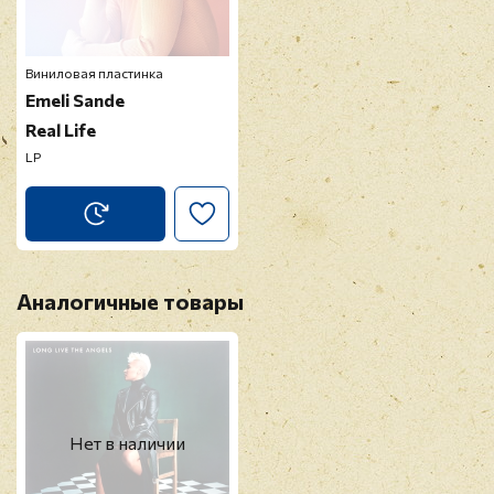
Отзыв
*
Виниловая пластинка
Emeli Sande
Real Life
LP
Прикрепить фото
Оставить отзыв
Аналогичные товары
Перед публикацией отзывы проходят
модерацию
Нет в наличии