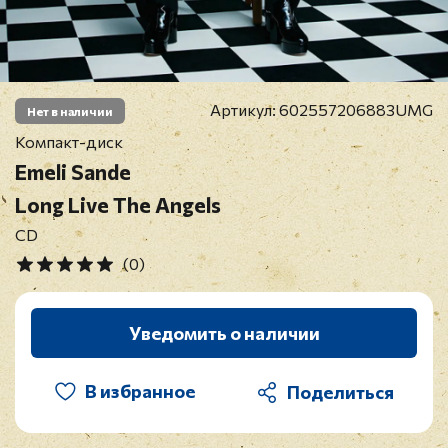
Артикул:
602557206883UMG
Нет в наличии
Компакт-диск
Emeli Sande
Long Live The Angels
CD
(0)
Уведомить о наличии
В избранное