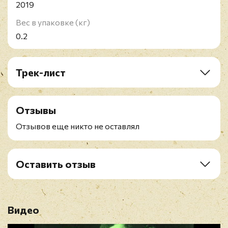
2019
Вес в упаковке (кг)
0.2
Трек-лист
CD1: Green Street (1961)
CD2: Am I Blue (1964)
Отзывы
CD3: Live At Club Mozambique (2006)
Отзывов еще никто не оставлял
Оставить отзыв
Рейтинг
*
Видео
Имя
*