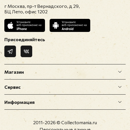
Стоимость доставки не
г Москва, пр-т Вернадского, д 29,
входит в сумму покупки.
БЦ Лето, офис 1202
Скидки не суммируются
между собой и с
другими
акциями.
Всегда
Присоединяйтесь
применяется
максимальная скидка
Заказы необходимо
оплатить строго в
Магазин
течение 5-ти дней после
оформления.
Сервис
Если оплата не поступает
в указанный срок, заказ
расформировывается.
Информация
Удачных покупок!
Перейти в каталог
2011-2026 © Collectomania.ru
распродажи
Персональные данные