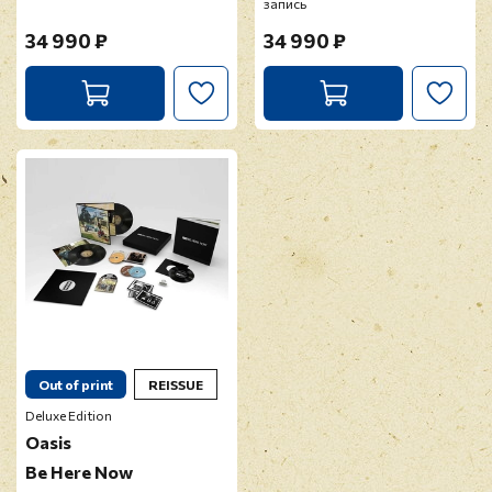
запись
34 990 ₽
34 990 ₽
Out of print
REISSUE
Deluxe Edition
Oasis
Be Here Now