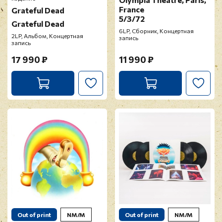
France
Grateful Dead
5/3/72
Grateful Dead
6LP, Сборник, Концертная
2LP, Альбом, Концертная
запись
запись
17 990 ₽
11 990 ₽
Out of print
NM/M
Out of print
NM/M