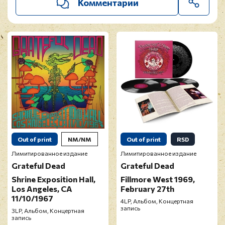
Комментарии
Out of print
NM/NM
Out of print
RSD
Лимитированное издание
Лимитированное издание
Grateful Dead
Grateful Dead
Shrine Exposition Hall,
Fillmore West 1969,
Los Angeles, CA
February 27th
11/10/1967
4LP, Альбом, Концертная
запись
3LP, Альбом, Концертная
запись