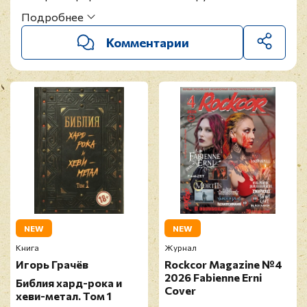
Rolling Stones
, выпущенных в период с 1964 по
Подробнее
1986 годы.
Автор
Валерий Кучеренко
.
Комментарии
Свежий номер журнала
Rockcor
.
Содержит
двусторонний плакат певицы
Fabienne Erni
и
группы
Mortiis
.
NEW
NEW
Книга
Журнал
Игорь Грачёв
Rockcor Magazine №4
2026 Fabienne Erni
Библия хард-рока и
Cover
хеви-метал. Том 1