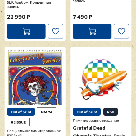
запись
5LP, Альбом, Концертная
запись
22 990 ₽
7 490 ₽
Out of print
NM/M
Out of print
RSD
Лимитированное издание
REISSUE
Grateful Dead
Специальное лимитированное
издание
Olympia Theatre, Paris,