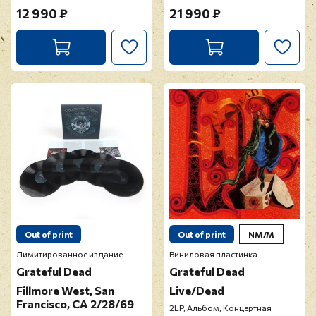
12 990 ₽
21 990 ₽
Out of print
Out of print
NM/M
Лимитированное издание
Виниловая пластинка
Grateful Dead
Grateful Dead
Fillmore West, San
Live/Dead
Francisco, CA 2/28/69
2LP, Альбом, Концертная