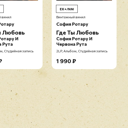
EX+/NM
 винил
Винтажный винил
Ротару
София Ротару
ы Любовь
Где Ты Любовь
Ротару И
София Ротару И
 Рута
Червона Рута
м, Студийная запись
2LP, Альбом, Студийная запись
₽
1 990 ₽