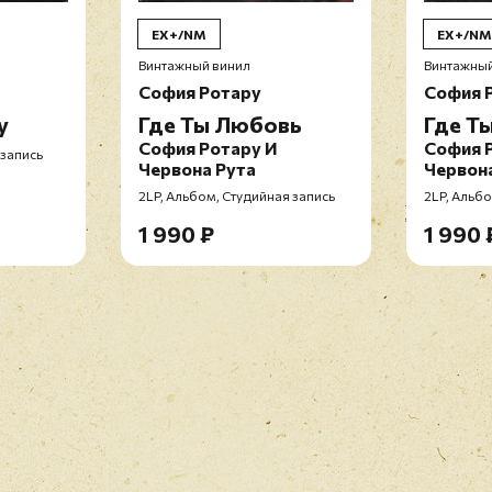
EX+/NM
EX+/NM
Винтажный винил
Винтажный
София Ротару
София 
у
Где Ты Любовь
Где Т
София Ротару И
София 
 запись
Червона Рута
Червона
2LP, Альбом, Студийная запись
2LP, Альбо
1 990 ₽
1 990 