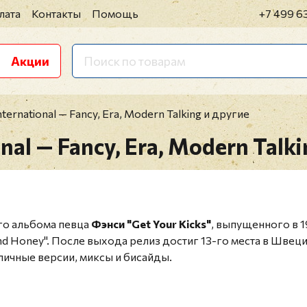
лата
Контакты
Помощь
+7 499 6
Акции
ernational — Fancy, Era, Modern Talking и другие
al — Fancy, Era, Modern Talki
го альбома певца
Фэнси "Get Your Kicks"
, выпущенного в 1
ood And Honey". После выхода релиз достиг 13-го места в Ш
личные версии, миксы и бисайды.