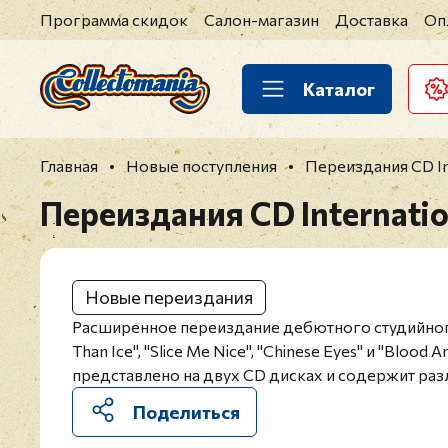
Программа скидок
Салон-магазин
Доставка
Оп
Каталог
Главная
Новые поступления
Переиздания CD Int
Переиздания CD Internation
Новые переиздания
Расширенное переиздание дебютного студийно
Than Ice", "Slice Me Nice", "Chinese Eyes" и "Bl
представлено на двух CD дисках и содержит раз
Поделиться