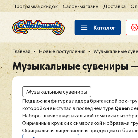
Программа скидок
Салон-магазин
Доставка
Оп
Каталог
Главная
Новые поступления
Музыкальные сувен
Музыкальные сувениры — F
Музыкальные сувениры
Подвижная фигурка лидера британской рок-гр
которой он выступал в последнем туре
Queen
с е
Наборы значков музыкальной тематики с изобр
Фирменные кружки с символикой и образами гр
Официальная лицензионная продукция от брита