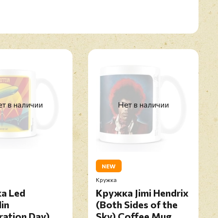
т в наличии
Нет в наличии
NEW
Кружка
а Led
Кружка Jimi Hendrix
in
(Both Sides of the
ration Day)
Sky) Coffee Mug