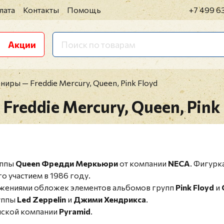
лата
Контакты
Помощь
+7 499 6
Акции
иры — Freddie Mercury, Queen, Pink Floyd
reddie Mercury, Queen, Pink 
уппы
Queen Фредди Меркьюри
от компании
NECA
. Фигурк
го участием в 1986 году.
ажениями обложек элементов альбомов групп
Pink Floyd
и
уппы
Led Zeppelin
и
Джими Хендрикса
.
нской компании
Pyramid
.