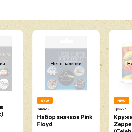
чии
Нет в наличии
Не
NEW
NEW
ов
Значок
Кружка
c)
Набор значков Pink
Кружк
Floyd
Zeppel
(Celeb