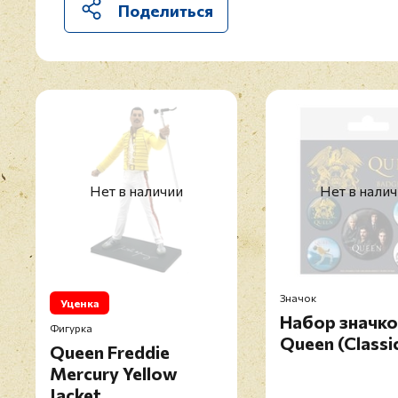
Поделиться
Нет в наличии
Нет в нали
Значок
Уценка
Набор значк
Фигурка
Queen (Classi
Queen Freddie
Mercury Yellow
Jacket