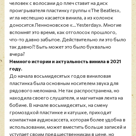
человек с волосами до плеч ставит на диск
проигрывателя пластинку группы «The Beatles»,
игла неспешно касается винила, а из колонок
доносится Ленноновское «…Yesterday». Многие
вспомнят это время, как отголосок прошлого,
что-то давно забытое. Действительно ли это было
так давно?! Быть может это было буквально
вчера?
Немного истории и актуальность винила в 2021
году.
До начала восьмидесятых годов виниловая
пластинка была основным носителем звука для
рядового меломана. Не так распространена, но
находила своего слушателя, и магнитная лента на
бобине. В начале восьмидесятых, на смену
громоздкой пластинке и катушке, приходит
компактная аудиокассета, которая более удобна в
использовании, может вместить больше записей и
уступает своим предшественникам в цене, но