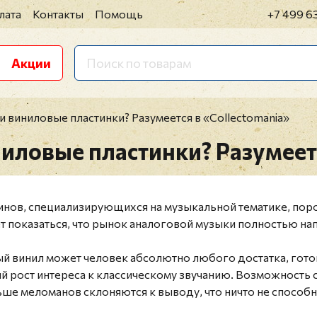
лата
Контакты
Помощь
+7 499 6
Акции
и виниловые пластинки? Разумеется в «Collectomania»
ниловые пластинки? Разумеет
инов, специализирующихся на музыкальной тематике, пор
 показаться, что рынок аналоговой музыки полностью на
ый винил может человек абсолютно любого достатка, готов
ый рост интереса к классическому звучанию. Возможность
льше меломанов склоняются к выводу, что ничто не способ